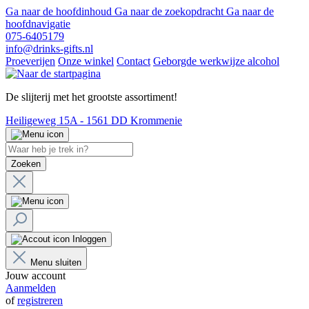
Ga naar de hoofdinhoud
Ga naar de zoekopdracht
Ga naar de
hoofdnavigatie
075-6405179
info@drinks-gifts.nl
Proeverijen
Onze winkel
Contact
Geborgde werkwijze alcohol
De slijterij met het grootste assortiment!
Heiligeweg 15A - 1561 DD Krommenie
Zoeken
Inloggen
Menu sluiten
Jouw account
Aanmelden
of
registreren