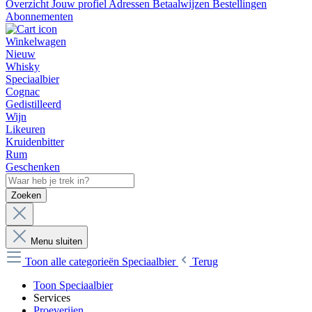
Overzicht
Jouw profiel
Adressen
Betaalwijzen
Bestellingen
Abonnementen
Winkelwagen
Nieuw
Whisky
Speciaalbier
Cognac
Gedistilleerd
Wijn
Likeuren
Kruidenbitter
Rum
Geschenken
Zoeken
Menu sluiten
Toon alle categorieën
Speciaalbier
Terug
Toon Speciaalbier
Services
Proeverijen