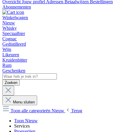
Overzicht
Jouw profiel
Adressen
Betaalwijzen
Bestellingen
Abonnementen
Winkelwagen
Nieuw
Whisky
Speciaalbier
Cognac
Gedistilleerd
Wijn
Likeuren
Kruidenbitter
Rum
Geschenken
Zoeken
Menu sluiten
Toon alle categorieën
Nieuw
Terug
Toon Nieuw
Services
Proeverijen