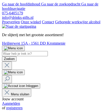
Ga naar de hoofdinhoud
Ga naar de zoekopdracht
Ga naar de
hoofdnavigatie
075-6405179
info@drinks-gifts.nl
Proeverijen
Onze winkel
Contact
Geborgde werkwijze alcohol
De slijterij met het grootste assortiment!
Heiligeweg 15A - 1561 DD Krommenie
Zoeken
Inloggen
Menu sluiten
Jouw account
Aanmelden
of
registreren