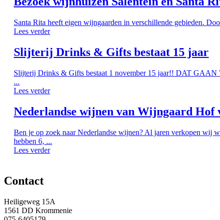
Bezoek wijnhuizen Salentein en Santa Ri
Santa Rita heeft eigen wijngaarden in verschillende gebieden. Doo
Lees verder
Slijterij Drinks & Gifts bestaat 15 jaar
Slijterij Drinks & Gifts bestaat 1 november 15 jaar!! DAT G
...
Lees verder
Nederlandse wijnen van Wijngaard Hof 
Ben je op zoek naar Nederlandse wijnen? Al jaren verkopen wij w
hebben 6, ...
Lees verder
Contact
Heiligeweg 15A
1561 DD Krommenie
075-6405179