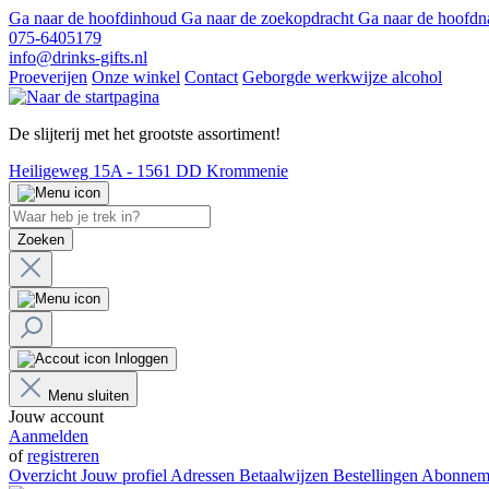
Ga naar de hoofdinhoud
Ga naar de zoekopdracht
Ga naar de hoofdn
075-6405179
info@drinks-gifts.nl
Proeverijen
Onze winkel
Contact
Geborgde werkwijze alcohol
De slijterij met het grootste assortiment!
Heiligeweg 15A - 1561 DD Krommenie
Zoeken
Inloggen
Menu sluiten
Jouw account
Aanmelden
of
registreren
Overzicht
Jouw profiel
Adressen
Betaalwijzen
Bestellingen
Abonnem