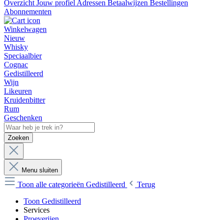
Overzicht
Jouw profiel
Adressen
Betaalwijzen
Bestellingen
Abonnementen
Winkelwagen
Nieuw
Whisky
Speciaalbier
Cognac
Gedistilleerd
Wijn
Likeuren
Kruidenbitter
Rum
Geschenken
Zoeken
Menu sluiten
Toon alle categorieën
Gedistilleerd
Terug
Toon Gedistilleerd
Services
Proeverijen