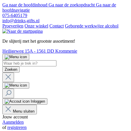
Ga naar de hoofdinhoud
Ga naar de zoekopdracht
Ga naar de
hoofdnavigatie
075-6405179
info@drinks-gifts.nl
Proeverijen
Onze winkel
Contact
Geborgde werkwijze alcohol
De slijterij met het grootste assortiment!
Heiligeweg 15A - 1561 DD Krommenie
Zoeken
Inloggen
Menu sluiten
Jouw account
Aanmelden
of
registreren