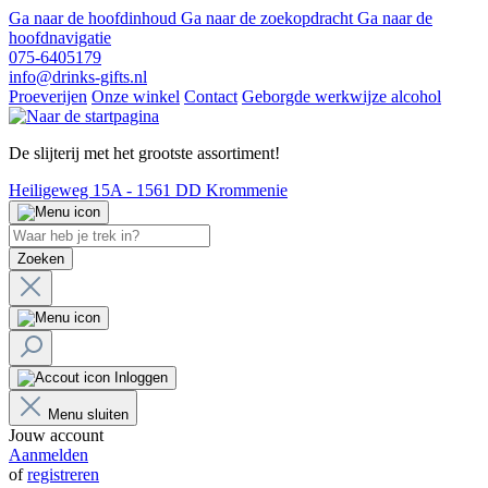
Ga naar de hoofdinhoud
Ga naar de zoekopdracht
Ga naar de
hoofdnavigatie
075-6405179
info@drinks-gifts.nl
Proeverijen
Onze winkel
Contact
Geborgde werkwijze alcohol
De slijterij met het grootste assortiment!
Heiligeweg 15A - 1561 DD Krommenie
Zoeken
Inloggen
Menu sluiten
Jouw account
Aanmelden
of
registreren