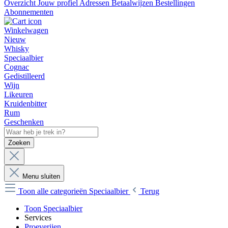
Overzicht
Jouw profiel
Adressen
Betaalwijzen
Bestellingen
Abonnementen
Winkelwagen
Nieuw
Whisky
Speciaalbier
Cognac
Gedistilleerd
Wijn
Likeuren
Kruidenbitter
Rum
Geschenken
Zoeken
Menu sluiten
Toon alle categorieën
Speciaalbier
Terug
Toon Speciaalbier
Services
Proeverijen