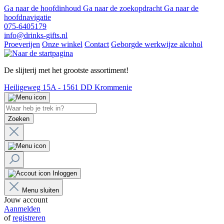
Ga naar de hoofdinhoud
Ga naar de zoekopdracht
Ga naar de
hoofdnavigatie
075-6405179
info@drinks-gifts.nl
Proeverijen
Onze winkel
Contact
Geborgde werkwijze alcohol
De slijterij met het grootste assortiment!
Heiligeweg 15A - 1561 DD Krommenie
Zoeken
Inloggen
Menu sluiten
Jouw account
Aanmelden
of
registreren