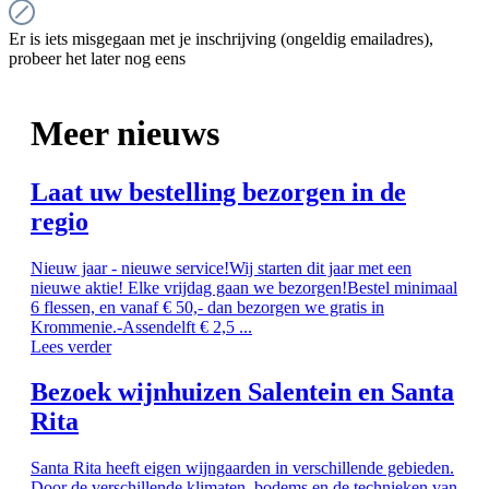
Er is iets misgegaan met je inschrijving (ongeldig emailadres),
probeer het later nog eens
Meer nieuws
Laat uw bestelling bezorgen in de
regio
Nieuw jaar - nieuwe service!Wij starten dit jaar met een
nieuwe aktie! Elke vrijdag gaan we bezorgen!Bestel minimaal
6 flessen, en vanaf € 50,- dan bezorgen we gratis in
Krommenie.-Assendelft € 2,5 ...
Lees verder
Bezoek wijnhuizen Salentein en Santa
Rita
Santa Rita heeft eigen wijngaarden in verschillende gebieden.
Door de verschillende klimaten, bodems en de technieken van