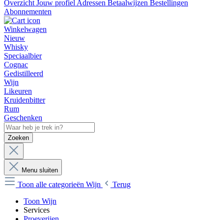
Overzicht
Jouw profiel
Adressen
Betaalwijzen
Bestellingen
Abonnementen
Winkelwagen
Nieuw
Whisky
Speciaalbier
Cognac
Gedistilleerd
Wijn
Likeuren
Kruidenbitter
Rum
Geschenken
Zoeken
Menu sluiten
Toon alle categorieën
Wijn
Terug
Toon Wijn
Services
Proeverijen