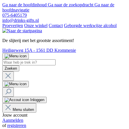
Ga naar de hoofdinhoud
Ga naar de zoekopdracht
Ga naar de
hoofdnavigatie
075-6405179
info@drinks-gifts.nl
Proeverijen
Onze winkel
Contact
Geborgde werkwijze alcohol
De slijterij met het grootste assortiment!
Heiligeweg 15A - 1561 DD Krommenie
Zoeken
Inloggen
Menu sluiten
Jouw account
Aanmelden
of
registreren