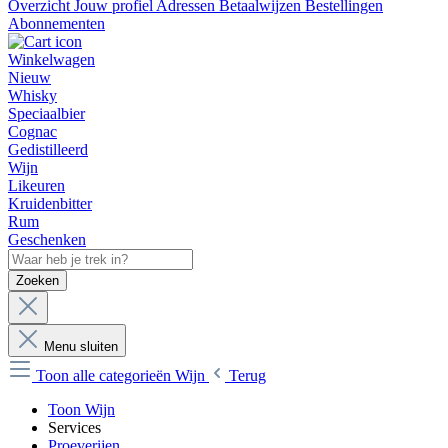
Overzicht
Jouw profiel
Adressen
Betaalwijzen
Bestellingen
Abonnementen
Winkelwagen
Nieuw
Whisky
Speciaalbier
Cognac
Gedistilleerd
Wijn
Likeuren
Kruidenbitter
Rum
Geschenken
Zoeken
Menu sluiten
Toon alle categorieën
Wijn
Terug
Toon Wijn
Services
Proeverijen