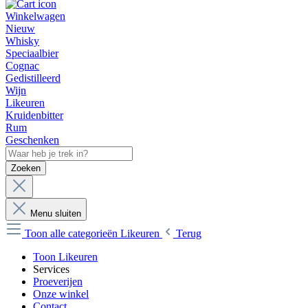
Winkelwagen
Nieuw
Whisky
Speciaalbier
Cognac
Gedistilleerd
Wijn
Likeuren
Kruidenbitter
Rum
Geschenken
Zoeken
Menu sluiten
Toon alle categorieën
Likeuren
Terug
Toon Likeuren
Services
Proeverijen
Onze winkel
Contact