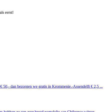
ls eerst!
 € 50,- dan bezorgen we gratis in Krommenie.-Assendelft € 2,5 ...
 hebben ze een zeer breed portofolie aan Chileense wijnen. ...