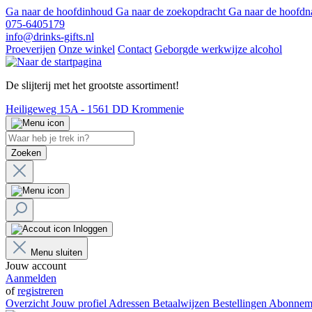
Ga naar de hoofdinhoud
Ga naar de zoekopdracht
Ga naar de hoofdn
075-6405179
info@drinks-gifts.nl
Proeverijen
Onze winkel
Contact
Geborgde werkwijze alcohol
De slijterij met het grootste assortiment!
Heiligeweg 15A - 1561 DD Krommenie
Zoeken
Inloggen
Menu sluiten
Jouw account
Aanmelden
of
registreren
Overzicht
Jouw profiel
Adressen
Betaalwijzen
Bestellingen
Abonnem