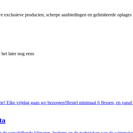
e exclusieve producten, scherpe aanbiedingen en gelimiteerde oplages a
 het later nog eens
tie! Elke vrijdag gaan we bezorgen!Bestel minimaal 6 flessen, en vanaf
ta
r de verschillende klimaten, bodems en de technieken van de wijnmakers