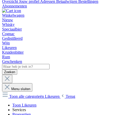
Overzicht
Jouw profiel
Adressen
Betaalwijzen
Bestellingen
Abonnementen
Winkelwagen
Nieuw
Whisky
Speciaalbier
Cognac
Gedistilleerd
Wijn
Likeuren
Kruidenbitter
Rum
Geschenken
Zoeken
Menu sluiten
Toon alle categorieën
Likeuren
Terug
Toon Likeuren
Services
Proeverijen