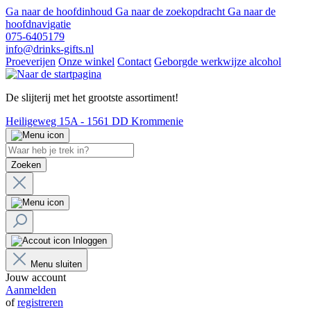
Ga naar de hoofdinhoud
Ga naar de zoekopdracht
Ga naar de
hoofdnavigatie
075-6405179
info@drinks-gifts.nl
Proeverijen
Onze winkel
Contact
Geborgde werkwijze alcohol
De slijterij met het grootste assortiment!
Heiligeweg 15A - 1561 DD Krommenie
Zoeken
Inloggen
Menu sluiten
Jouw account
Aanmelden
of
registreren