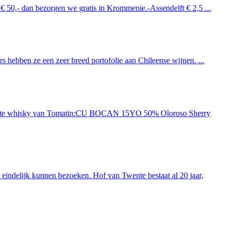
 € 50,- dan bezorgen we gratis in Krommenie.-Assendelft € 2,5 ...
 hebben ze een zeer breed portofolie aan Chileense wijnen. ...
ieuwste whisky van Tomatin:CU BOCAN 15YO 50% Oloroso Sherry
indelijk kunnen bezoeken. Hof van Twente bestaat al 20 jaar,