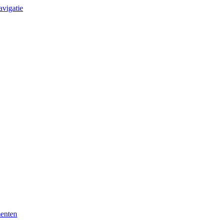
avigatie
enten