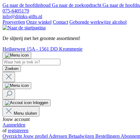
Ga naar de hoofdinhoud
Ga naar de zoekopdracht
Ga naar de hoofdn
075-6405179
info@drinks-gifts.nl
Proeverijen
Onze winkel
Contact
Geborgde werkwijze alcohol
De slijterij met het grootste assortiment!
Heiligeweg 15A - 1561 DD Krommenie
Zoeken
Inloggen
Menu sluiten
Jouw account
Aanmelden
of
registreren
Overzicht
Jouw profiel
Adressen
Betaalwijzen
Bestellingen
Abonnem