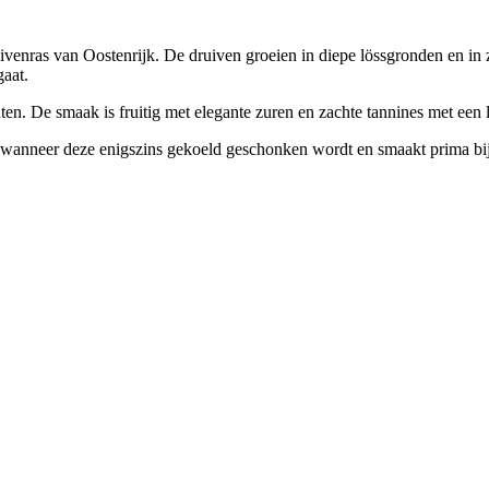
nras van Oostenrijk. De druiven groeien in diepe lössgronden en in zan
gaat.
ten. De smaak is fruitig met elegante zuren en zachte tannines met een 
wanneer deze enigszins gekoeld geschonken wordt en smaakt prima bij a