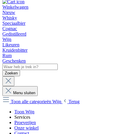
Winkelwagen
Nieuw
Whisky
Speciaalbier
Cognac
Gedistilleerd
Wijn
Likeuren
Kruidenbitter
Rum
Geschenken
Zoeken
Menu sluiten
Toon alle categorieën
Wijn
Terug
Toon Wijn
Services
Proeverijen
Onze winkel
Contact