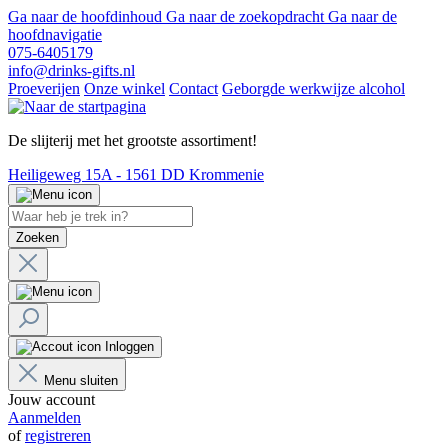
Ga naar de hoofdinhoud
Ga naar de zoekopdracht
Ga naar de
hoofdnavigatie
075-6405179
info@drinks-gifts.nl
Proeverijen
Onze winkel
Contact
Geborgde werkwijze alcohol
De slijterij met het grootste assortiment!
Heiligeweg 15A - 1561 DD Krommenie
Zoeken
Inloggen
Menu sluiten
Jouw account
Aanmelden
of
registreren