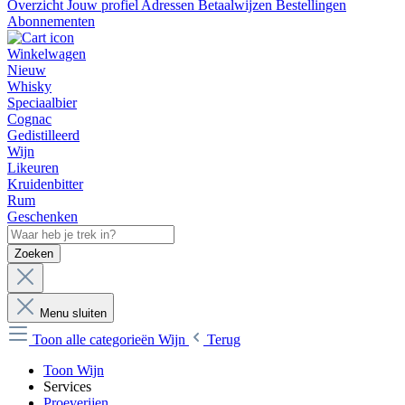
Overzicht
Jouw profiel
Adressen
Betaalwijzen
Bestellingen
Abonnementen
Winkelwagen
Nieuw
Whisky
Speciaalbier
Cognac
Gedistilleerd
Wijn
Likeuren
Kruidenbitter
Rum
Geschenken
Zoeken
Menu sluiten
Toon alle categorieën
Wijn
Terug
Toon Wijn
Services
Proeverijen