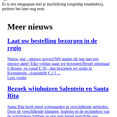
Er is iets misgegaan met je inschrijving (ongeldig emailadres),
probeer het later nog eens
Meer nieuws
Laat uw bestelling bezorgen in de
regio
Nieuw jaar - nieuwe service!Wij starten dit jaar met een
nieuwe aktie! Elke vrijdag gaan we bezorgen!Bestel minimaal
6 flessen, en vanaf € 50,- dan bezorgen we gratis in
Krommenie.-Assendelft € 2,5 ...
Lees verder
Bezoek wijnhuizen Salentein en Santa
Rita
Santa Rita heeft eigen wijngaarden in verschillende gebieden.
Door de verschillende klimaten, bodems en de technieken van
de wijnmakers hebben ze een zeer breed portofolie aan