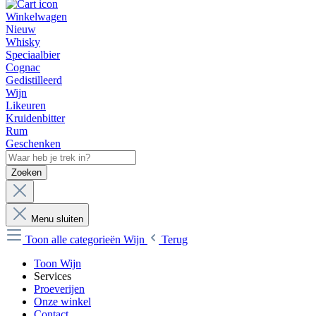
Winkelwagen
Nieuw
Whisky
Speciaalbier
Cognac
Gedistilleerd
Wijn
Likeuren
Kruidenbitter
Rum
Geschenken
Zoeken
Menu sluiten
Toon alle categorieën
Wijn
Terug
Toon Wijn
Services
Proeverijen
Onze winkel
Contact