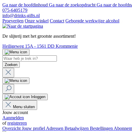
Ga naar de hoofdinhoud
Ga naar de zoekopdracht
Ga naar de hoofdn
075-6405179
info@drinks-gifts.nl
Proeverijen
Onze winkel
Contact
Geborgde werkwijze alcohol
De slijterij met het grootste assortiment!
Heiligeweg 15A - 1561 DD Krommenie
Zoeken
Inloggen
Menu sluiten
Jouw account
Aanmelden
of
registreren
Overzicht
Jouw profiel
Adressen
Betaalwijzen
Bestellingen
Abonnem