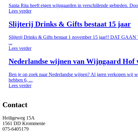
Santa Rita heeft eigen wijngaarden in verschillende gebieden. Doo
Lees verder
Slijterij Drinks & Gifts bestaat 15 jaar
Slijterij Drinks & Gifts bestaat 1 november 15 jaar!! DAT G
...
Lees verder
Nederlandse wijnen van Wijngaard Hof 
Ben je op zoek naar Nederlandse wijnen? Al jaren verkopen wij w
hebben 6, ...
Lees verder
Contact
Heiligeweg 15A
1561 DD Krommenie
075-6405179