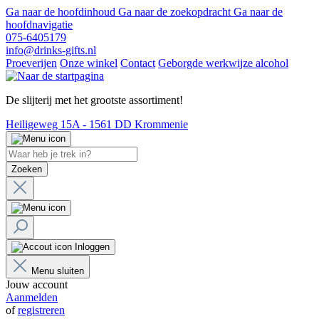
Ga naar de hoofdinhoud
Ga naar de zoekopdracht
Ga naar de
hoofdnavigatie
075-6405179
info@drinks-gifts.nl
Proeverijen
Onze winkel
Contact
Geborgde werkwijze alcohol
De slijterij met het grootste assortiment!
Heiligeweg 15A - 1561 DD Krommenie
Zoeken
Inloggen
Menu sluiten
Jouw account
Aanmelden
of
registreren