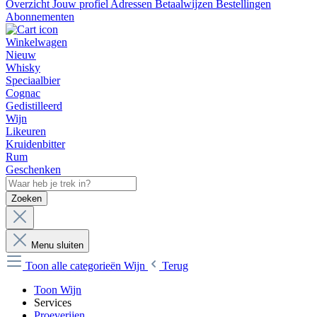
Overzicht
Jouw profiel
Adressen
Betaalwijzen
Bestellingen
Abonnementen
Winkelwagen
Nieuw
Whisky
Speciaalbier
Cognac
Gedistilleerd
Wijn
Likeuren
Kruidenbitter
Rum
Geschenken
Zoeken
Menu sluiten
Toon alle categorieën
Wijn
Terug
Toon Wijn
Services
Proeverijen