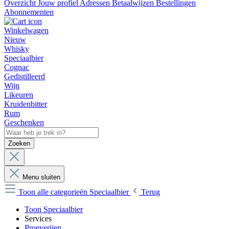
Overzicht
Jouw profiel
Adressen
Betaalwijzen
Bestellingen
Abonnementen
Winkelwagen
Nieuw
Whisky
Speciaalbier
Cognac
Gedistilleerd
Wijn
Likeuren
Kruidenbitter
Rum
Geschenken
Zoeken
Menu sluiten
Toon alle categorieën
Speciaalbier
Terug
Toon Speciaalbier
Services
Proeverijen