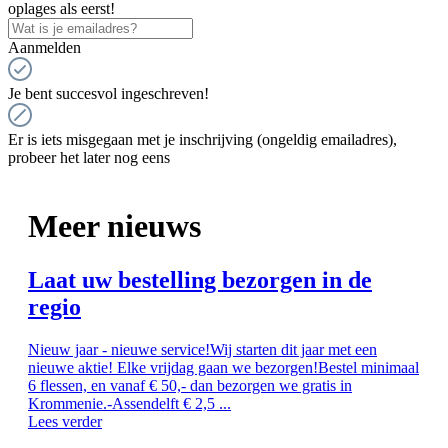
oplages als eerst!
Aanmelden
Je bent succesvol ingeschreven!
Er is iets misgegaan met je inschrijving (ongeldig emailadres),
probeer het later nog eens
Meer nieuws
Laat uw bestelling bezorgen in de
regio
Nieuw jaar - nieuwe service!Wij starten dit jaar met een
nieuwe aktie! Elke vrijdag gaan we bezorgen!Bestel minimaal
6 flessen, en vanaf € 50,- dan bezorgen we gratis in
Krommenie.-Assendelft € 2,5 ...
Lees verder