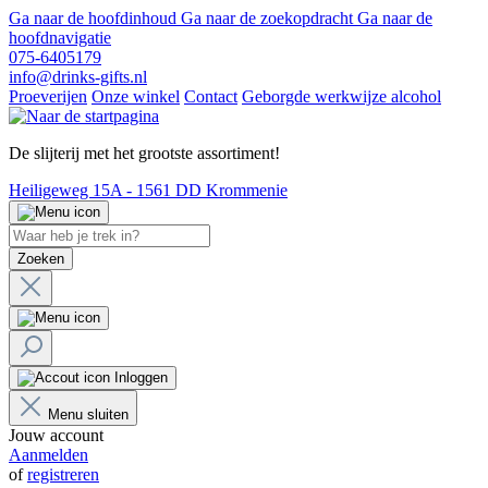
Ga naar de hoofdinhoud
Ga naar de zoekopdracht
Ga naar de
hoofdnavigatie
075-6405179
info@drinks-gifts.nl
Proeverijen
Onze winkel
Contact
Geborgde werkwijze alcohol
De slijterij met het grootste assortiment!
Heiligeweg 15A - 1561 DD Krommenie
Zoeken
Inloggen
Menu sluiten
Jouw account
Aanmelden
of
registreren