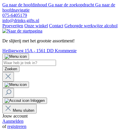
Ga naar de hoofdinhoud
Ga naar de zoekopdracht
Ga naar de
hoofdnavigatie
075-6405179
info@drinks-gifts.nl
Proeverijen
Onze winkel
Contact
Geborgde werkwijze alcohol
De slijterij met het grootste assortiment!
Heiligeweg 15A - 1561 DD Krommenie
Zoeken
Inloggen
Menu sluiten
Jouw account
Aanmelden
of
registreren