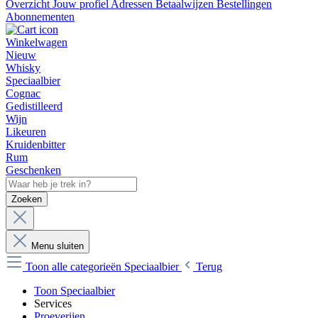
Overzicht
Jouw profiel
Adressen
Betaalwijzen
Bestellingen
Abonnementen
Winkelwagen
Nieuw
Whisky
Speciaalbier
Cognac
Gedistilleerd
Wijn
Likeuren
Kruidenbitter
Rum
Geschenken
Zoeken
Menu sluiten
Toon alle categorieën
Speciaalbier
Terug
Toon Speciaalbier
Services
Proeverijen