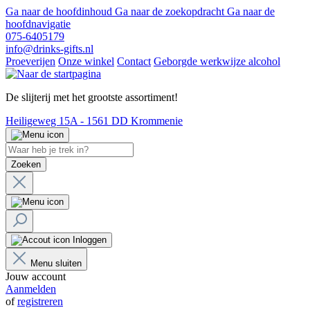
Ga naar de hoofdinhoud
Ga naar de zoekopdracht
Ga naar de
hoofdnavigatie
075-6405179
info@drinks-gifts.nl
Proeverijen
Onze winkel
Contact
Geborgde werkwijze alcohol
De slijterij met het grootste assortiment!
Heiligeweg 15A - 1561 DD Krommenie
Zoeken
Inloggen
Menu sluiten
Jouw account
Aanmelden
of
registreren