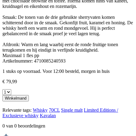
met chocolade brownie en toffee. Hierna komen hints van kaneel,
kruidnagel en eikenhout en rozemarijn.
Smaak: De tonen van de drie gebruikte sherryvaten komen
schitterend door in de smaak. Gekonfijt fruit, karamel en honing. De
whisky heeft een warm en rond mondgevoel. Hij is perfect
gebalanceerd in de smaak proef je veel lagen terug.
Afdronk: Warm en lang waarbij eerst de ronde fruitige tonen
terugkomen en hij eindigt in verfijnde kruidigheid.
Maximaal 1 fles pp
Artikelnummer:
4710085240593
1 stuks op voorraad. Voor 12:00 besteld, morgen in huis
€ 79,99
Winkelmand
Relevante tags:
Whisky
70CL
Single malt
Limited Editions /
Exclusieve whisky
Kavalan
0 van 0 beoordelingen