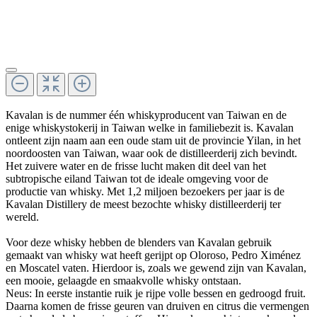
Kavalan is de nummer één whiskyproducent van Taiwan en de
enige whiskystokerij in Taiwan welke in familiebezit is. Kavalan
ontleent zijn naam aan een oude stam uit de provincie Yilan, in het
noordoosten van Taiwan, waar ook de distilleerderij zich bevindt.
Het zuivere water en de frisse lucht maken dit deel van het
subtropische eiland Taiwan tot de ideale omgeving voor de
productie van whisky. Met 1,2 miljoen bezoekers per jaar is de
Kavalan Distillery de meest bezochte whisky distilleerderij ter
wereld.
Voor deze whisky hebben de blenders van Kavalan gebruik
gemaakt van whisky wat heeft gerijpt op Oloroso, Pedro Ximénez
en Moscatel vaten. Hierdoor is, zoals we gewend zijn van Kavalan,
een mooie, gelaagde en smaakvolle whisky ontstaan.
Neus: In eerste instantie ruik je rijpe volle bessen en gedroogd fruit.
Daarna komen de frisse geuren van druiven en citrus die vermengen