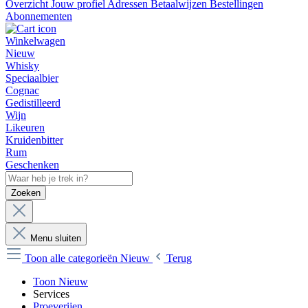
Overzicht
Jouw profiel
Adressen
Betaalwijzen
Bestellingen
Abonnementen
Winkelwagen
Nieuw
Whisky
Speciaalbier
Cognac
Gedistilleerd
Wijn
Likeuren
Kruidenbitter
Rum
Geschenken
Zoeken
Menu sluiten
Toon alle categorieën
Nieuw
Terug
Toon Nieuw
Services
Proeverijen