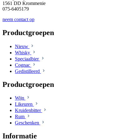
1561 DD Krommenie
075-6405179
neem contact op
Productgroepen
Nieuw
Whisky
Speciaalbier
Cognac
Gedistilleerd
Productgroepen
Wijn
Likeuren
Kruidenbitter
Rum
Geschenken
Informatie