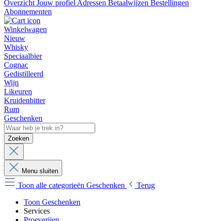
Overzicht
Jouw profiel
Adressen
Betaalwijzen
Bestellingen
Abonnementen
Winkelwagen
Nieuw
Whisky
Speciaalbier
Cognac
Gedistilleerd
Wijn
Likeuren
Kruidenbitter
Rum
Geschenken
Zoeken
Menu sluiten
Toon alle categorieën
Geschenken
Terug
Toon Geschenken
Services
Proeverijen