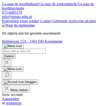
Ga naar de hoofdinhoud
Ga naar de zoekopdracht
Ga naar de
hoofdnavigatie
075-6405179
info@drinks-gifts.nl
Proeverijen
Onze winkel
Contact
Geborgde werkwijze alcohol
De slijterij met het grootste assortiment!
Heiligeweg 15A - 1561 DD Krommenie
Zoeken
Inloggen
Menu sluiten
Jouw account
Aanmelden
of
registreren