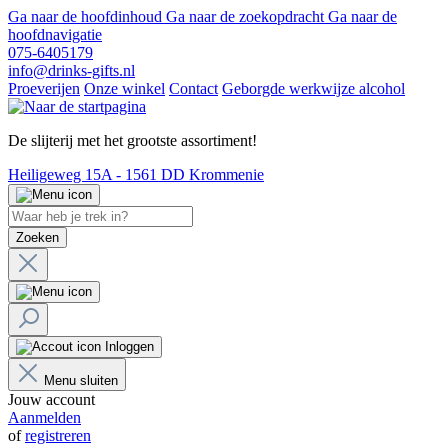
Ga naar de hoofdinhoud
Ga naar de zoekopdracht
Ga naar de
hoofdnavigatie
075-6405179
info@drinks-gifts.nl
Proeverijen
Onze winkel
Contact
Geborgde werkwijze alcohol
De slijterij met het grootste assortiment!
Heiligeweg 15A - 1561 DD Krommenie
Zoeken
Inloggen
Menu sluiten
Jouw account
Aanmelden
of
registreren