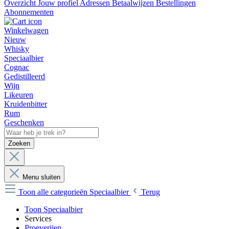
Overzicht
Jouw profiel
Adressen
Betaalwijzen
Bestellingen
Abonnementen
Winkelwagen
Nieuw
Whisky
Speciaalbier
Cognac
Gedistilleerd
Wijn
Likeuren
Kruidenbitter
Rum
Geschenken
Zoeken
Menu sluiten
Toon alle categorieën
Speciaalbier
Terug
Toon Speciaalbier
Services
Proeverijen