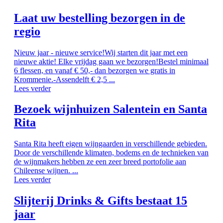
Laat uw bestelling bezorgen in de
regio
Nieuw jaar - nieuwe service!Wij starten dit jaar met een
nieuwe aktie! Elke vrijdag gaan we bezorgen!Bestel minimaal
6 flessen, en vanaf € 50,- dan bezorgen we gratis in
Krommenie.-Assendelft € 2,5 ...
Lees verder
Bezoek wijnhuizen Salentein en Santa
Rita
Santa Rita heeft eigen wijngaarden in verschillende gebieden.
Door de verschillende klimaten, bodems en de technieken van
de wijnmakers hebben ze een zeer breed portofolie aan
Chileense wijnen. ...
Lees verder
Slijterij Drinks & Gifts bestaat 15
jaar