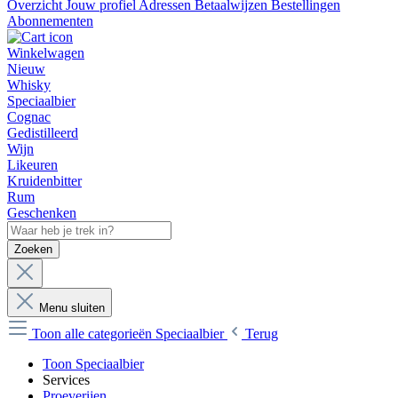
Overzicht
Jouw profiel
Adressen
Betaalwijzen
Bestellingen
Abonnementen
Winkelwagen
Nieuw
Whisky
Speciaalbier
Cognac
Gedistilleerd
Wijn
Likeuren
Kruidenbitter
Rum
Geschenken
Zoeken
Menu sluiten
Toon alle categorieën
Speciaalbier
Terug
Toon Speciaalbier
Services
Proeverijen