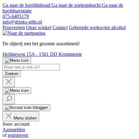
Ga naar de hoofdinhoud
Ga naar de zoekopdracht
Ga naar de
hoofdnavigatie
075-6405179
info@drinks-gifts.nl
Proeverijen
Onze winkel
Contact
Geborgde werkwijze alcohol
De slijterij met het grootste assortiment!
Heiligeweg 15A - 1561 DD Krommenie
Zoeken
Inloggen
Menu sluiten
Jouw account
Aanmelden
of
registreren