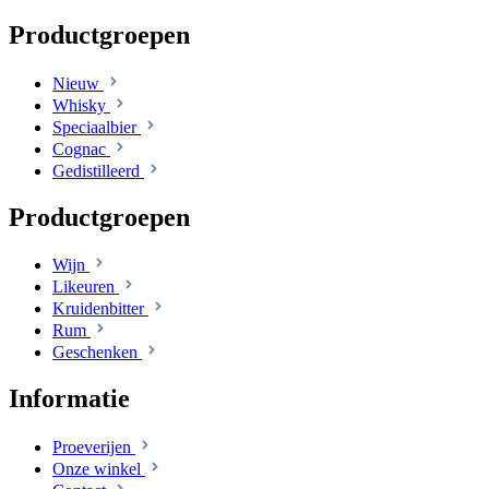
Productgroepen
Nieuw
Whisky
Speciaalbier
Cognac
Gedistilleerd
Productgroepen
Wijn
Likeuren
Kruidenbitter
Rum
Geschenken
Informatie
Proeverijen
Onze winkel