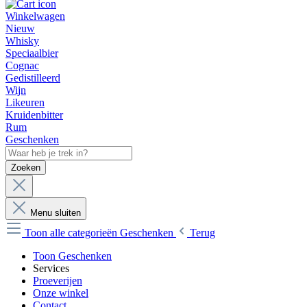
Winkelwagen
Nieuw
Whisky
Speciaalbier
Cognac
Gedistilleerd
Wijn
Likeuren
Kruidenbitter
Rum
Geschenken
Zoeken
Menu sluiten
Toon alle categorieën
Geschenken
Terug
Toon Geschenken
Services
Proeverijen
Onze winkel
Contact