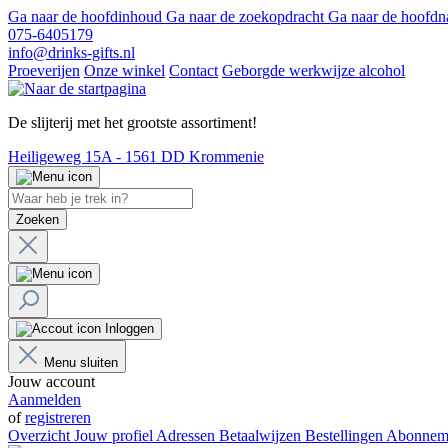
Ga naar de hoofdinhoud
Ga naar de zoekopdracht
Ga naar de hoofdn
075-6405179
info@drinks-gifts.nl
Proeverijen
Onze winkel
Contact
Geborgde werkwijze alcohol
De slijterij met het grootste assortiment!
Heiligeweg 15A - 1561 DD Krommenie
Zoeken
Inloggen
Menu sluiten
Jouw account
Aanmelden
of
registreren
Overzicht
Jouw profiel
Adressen
Betaalwijzen
Bestellingen
Abonnem