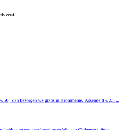
ls eerst!
 € 50,- dan bezorgen we gratis in Krommenie.-Assendelft € 2,5 ...
 hebben ze een zeer breed portofolie aan Chileense wijnen. ...