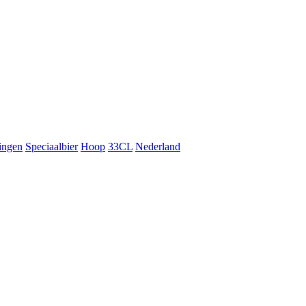
ingen
Speciaalbier
Hoop
33CL
Nederland