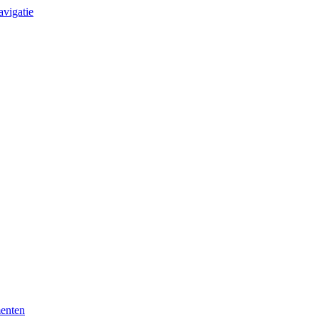
avigatie
enten