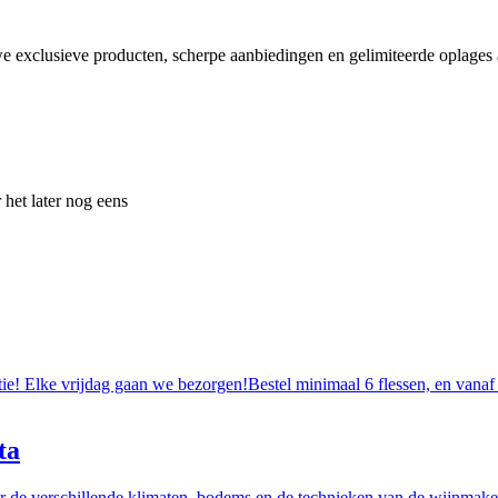
e exclusieve producten, scherpe aanbiedingen en gelimiteerde oplages a
 het later nog eens
tie! Elke vrijdag gaan we bezorgen!Bestel minimaal 6 flessen, en vanaf
ta
r de verschillende klimaten, bodems en de technieken van de wijnmakers