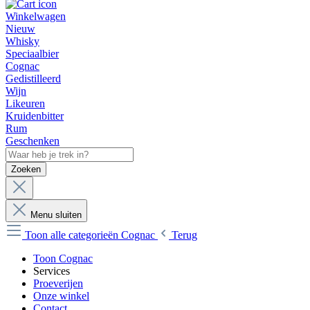
Winkelwagen
Nieuw
Whisky
Speciaalbier
Cognac
Gedistilleerd
Wijn
Likeuren
Kruidenbitter
Rum
Geschenken
Zoeken
Menu sluiten
Toon alle categorieën
Cognac
Terug
Toon Cognac
Services
Proeverijen
Onze winkel
Contact