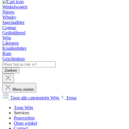
Winkelwagen
Nieuw
Whisky
Speciaalbier
Cognac
Gedistilleerd
Wijn
Likeuren
Kruidenbitter
Rum
Geschenken
Zoeken
Menu sluiten
Toon alle categorieën
Wijn
Terug
Toon Wijn
Services
Proeverijen
Onze winkel
Contact