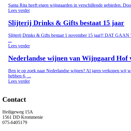
Santa Rita heeft eigen wijngaarden in verschillende gebieden. Doo
Lees verder
Slijterij Drinks & Gifts bestaat 15 jaar
Slijterij Drinks & Gifts bestaat 1 november 15 jaar!! DAT G
...
Lees verder
Nederlandse wijnen van Wijngaard Hof 
Ben je op zoek naar Nederlandse wijnen? Al jaren verkopen wij w
hebben 6, ...
Lees verder
Contact
Heiligeweg 15A
1561 DD Krommenie
075-6405179