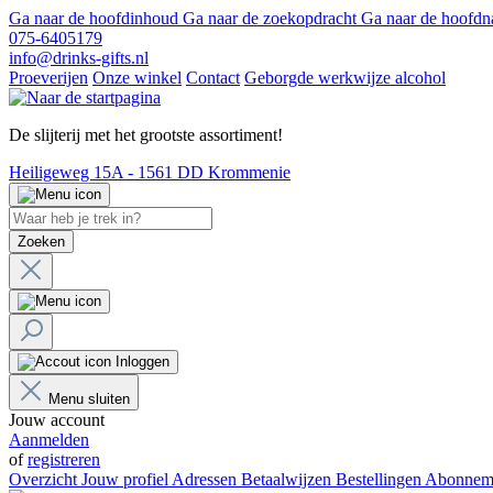
Ga naar de hoofdinhoud
Ga naar de zoekopdracht
Ga naar de hoofdn
075-6405179
info@drinks-gifts.nl
Proeverijen
Onze winkel
Contact
Geborgde werkwijze alcohol
De slijterij met het grootste assortiment!
Heiligeweg 15A - 1561 DD Krommenie
Zoeken
Inloggen
Menu sluiten
Jouw account
Aanmelden
of
registreren
Overzicht
Jouw profiel
Adressen
Betaalwijzen
Bestellingen
Abonnem