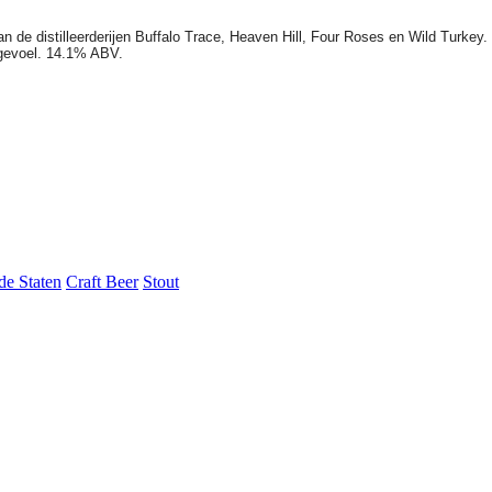
an de distilleerderijen Buffalo Trace, Heaven Hill, Four Roses en Wild Turk
ndgevoel. 14.1% ABV.
de Staten
Craft Beer
Stout