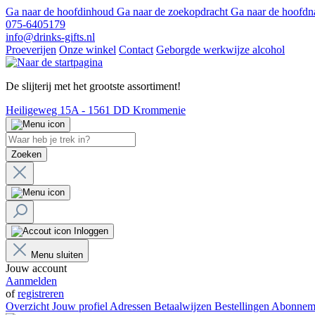
Ga naar de hoofdinhoud
Ga naar de zoekopdracht
Ga naar de hoofdn
075-6405179
info@drinks-gifts.nl
Proeverijen
Onze winkel
Contact
Geborgde werkwijze alcohol
De slijterij met het grootste assortiment!
Heiligeweg 15A - 1561 DD Krommenie
Zoeken
Inloggen
Menu sluiten
Jouw account
Aanmelden
of
registreren
Overzicht
Jouw profiel
Adressen
Betaalwijzen
Bestellingen
Abonnem