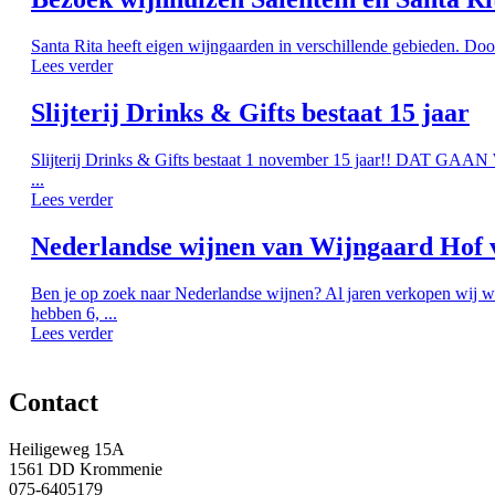
Santa Rita heeft eigen wijngaarden in verschillende gebieden. Doo
Lees verder
Slijterij Drinks & Gifts bestaat 15 jaar
Slijterij Drinks & Gifts bestaat 1 november 15 jaar!! DAT G
...
Lees verder
Nederlandse wijnen van Wijngaard Hof 
Ben je op zoek naar Nederlandse wijnen? Al jaren verkopen wij w
hebben 6, ...
Lees verder
Contact
Heiligeweg 15A
1561 DD Krommenie
075-6405179