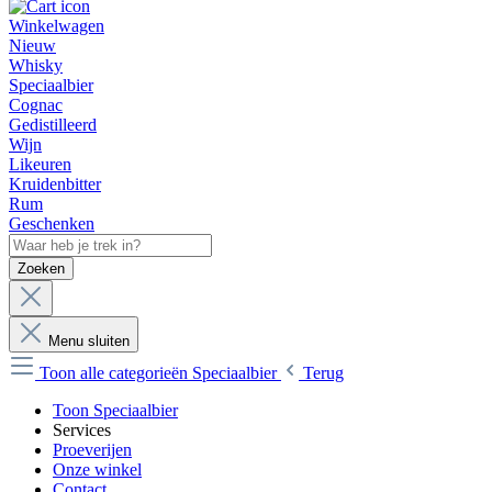
Winkelwagen
Nieuw
Whisky
Speciaalbier
Cognac
Gedistilleerd
Wijn
Likeuren
Kruidenbitter
Rum
Geschenken
Zoeken
Menu sluiten
Toon alle categorieën
Speciaalbier
Terug
Toon Speciaalbier
Services
Proeverijen
Onze winkel
Contact