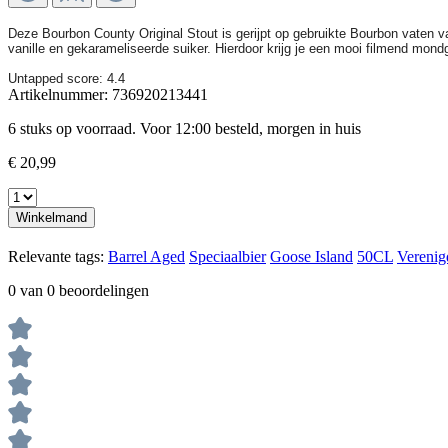
Deze Bourbon County Original Stout is gerijpt op gebruikte Bourbon vaten v
vanille en gekarameliseerde suiker. Hierdoor krijg je een mooi filmend mo
Untapped score: 4.4
Artikelnummer:
736920213441
6 stuks op voorraad. Voor 12:00 besteld, morgen in huis
€ 20,99
Winkelmand
Relevante tags:
Barrel Aged
Speciaalbier
Goose Island
50CL
Verenig
0 van 0 beoordelingen