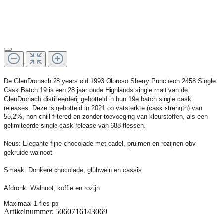
De GlenDronach 28 years old 1993 Oloroso Sherry Puncheon 2458 Single
Cask Batch 19 is een 28 jaar oude Highlands single malt van de
GlenDronach distilleerderij gebotteld in hun 19e batch single cask
releases. Deze is gebotteld in 2021 op vatsterkte (cask strength) van
55,2%, non chill filtered en zonder toevoeging van kleurstoffen, als een
gelimiteerde single cask release van 688 flessen.
Neus: Elegante fijne chocolade met dadel, pruimen en rozijnen obv
gekruide walnoot
Smaak: Donkere chocolade, glühwein en cassis
Afdronk: Walnoot, koffie en rozijn
Maximaal 1 fles pp
Artikelnummer:
5060716143069