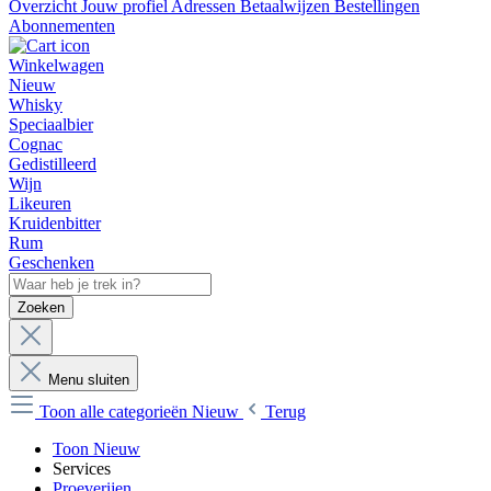
Overzicht
Jouw profiel
Adressen
Betaalwijzen
Bestellingen
Abonnementen
Winkelwagen
Nieuw
Whisky
Speciaalbier
Cognac
Gedistilleerd
Wijn
Likeuren
Kruidenbitter
Rum
Geschenken
Zoeken
Menu sluiten
Toon alle categorieën
Nieuw
Terug
Toon Nieuw
Services
Proeverijen