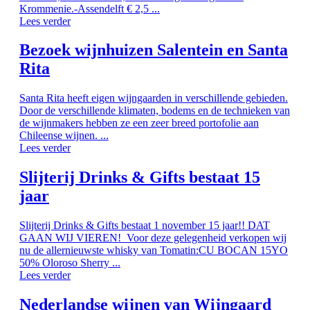
Krommenie.-Assendelft € 2,5 ...
Lees verder
Bezoek wijnhuizen Salentein en Santa
Rita
Santa Rita heeft eigen wijngaarden in verschillende gebieden.
Door de verschillende klimaten, bodems en de technieken van
de wijnmakers hebben ze een zeer breed portofolie aan
Chileense wijnen. ...
Lees verder
Slijterij Drinks & Gifts bestaat 15
jaar
Slijterij Drinks & Gifts bestaat 1 november 15 jaar!! DAT
GAAN WIJ VIEREN! Voor deze gelegenheid verkopen wij
nu de allernieuwste whisky van Tomatin:CU BOCAN 15YO
50% Oloroso Sherry ...
Lees verder
Nederlandse wijnen van Wijngaard