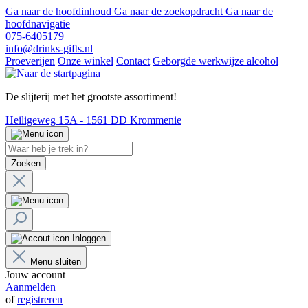
Ga naar de hoofdinhoud
Ga naar de zoekopdracht
Ga naar de
hoofdnavigatie
075-6405179
info@drinks-gifts.nl
Proeverijen
Onze winkel
Contact
Geborgde werkwijze alcohol
De slijterij met het grootste assortiment!
Heiligeweg 15A - 1561 DD Krommenie
Zoeken
Inloggen
Menu sluiten
Jouw account
Aanmelden
of
registreren