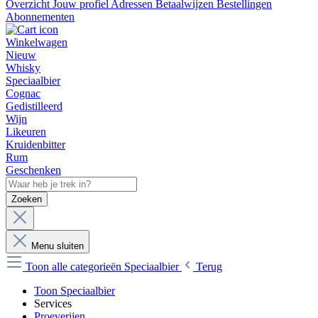
Overzicht
Jouw profiel
Adressen
Betaalwijzen
Bestellingen
Abonnementen
Winkelwagen
Nieuw
Whisky
Speciaalbier
Cognac
Gedistilleerd
Wijn
Likeuren
Kruidenbitter
Rum
Geschenken
Zoeken
Menu sluiten
Toon alle categorieën
Speciaalbier
Terug
Toon Speciaalbier
Services
Proeverijen