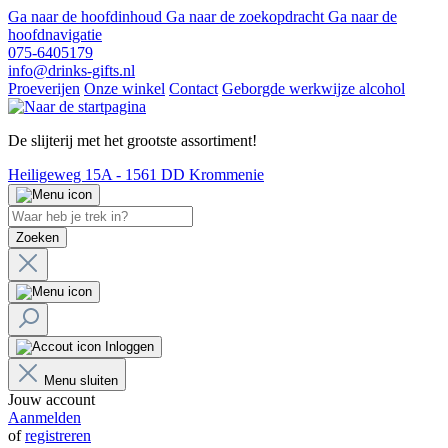
Ga naar de hoofdinhoud
Ga naar de zoekopdracht
Ga naar de
hoofdnavigatie
075-6405179
info@drinks-gifts.nl
Proeverijen
Onze winkel
Contact
Geborgde werkwijze alcohol
De slijterij met het grootste assortiment!
Heiligeweg 15A - 1561 DD Krommenie
Zoeken
Inloggen
Menu sluiten
Jouw account
Aanmelden
of
registreren