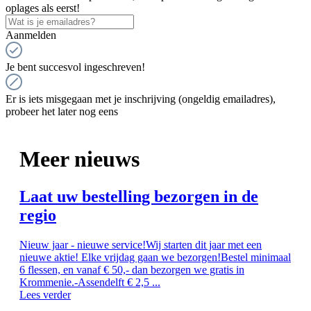
oplages als eerst!
Aanmelden
Je bent succesvol ingeschreven!
Er is iets misgegaan met je inschrijving (ongeldig emailadres),
probeer het later nog eens
Meer nieuws
Laat uw bestelling bezorgen in de
regio
Nieuw jaar - nieuwe service!Wij starten dit jaar met een
nieuwe aktie! Elke vrijdag gaan we bezorgen!Bestel minimaal
6 flessen, en vanaf € 50,- dan bezorgen we gratis in
Krommenie.-Assendelft € 2,5 ...
Lees verder