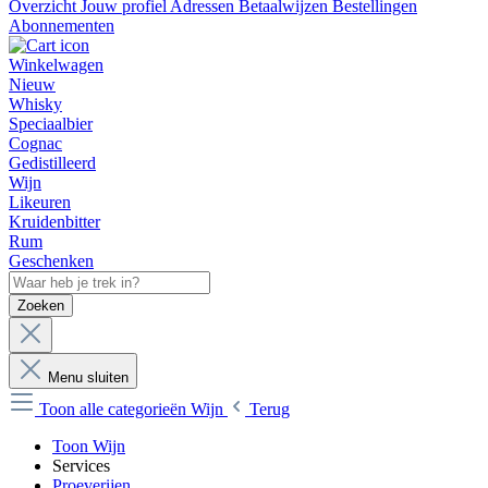
Overzicht
Jouw profiel
Adressen
Betaalwijzen
Bestellingen
Abonnementen
Winkelwagen
Nieuw
Whisky
Speciaalbier
Cognac
Gedistilleerd
Wijn
Likeuren
Kruidenbitter
Rum
Geschenken
Zoeken
Menu sluiten
Toon alle categorieën
Wijn
Terug
Toon Wijn
Services
Proeverijen