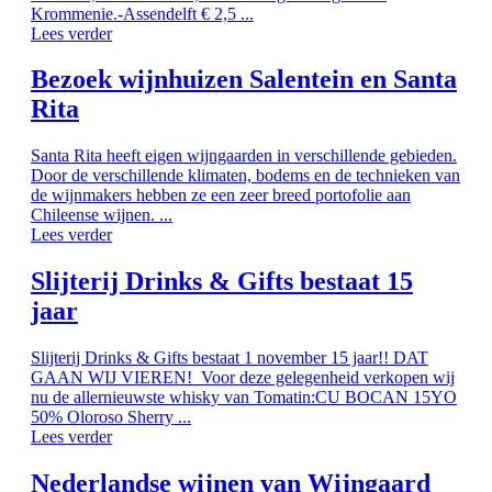
Krommenie.-Assendelft € 2,5 ...
Lees verder
Bezoek wijnhuizen Salentein en Santa
Rita
Santa Rita heeft eigen wijngaarden in verschillende gebieden.
Door de verschillende klimaten, bodems en de technieken van
de wijnmakers hebben ze een zeer breed portofolie aan
Chileense wijnen. ...
Lees verder
Slijterij Drinks & Gifts bestaat 15
jaar
Slijterij Drinks & Gifts bestaat 1 november 15 jaar!! DAT
GAAN WIJ VIEREN! Voor deze gelegenheid verkopen wij
nu de allernieuwste whisky van Tomatin:CU BOCAN 15YO
50% Oloroso Sherry ...
Lees verder
Nederlandse wijnen van Wijngaard