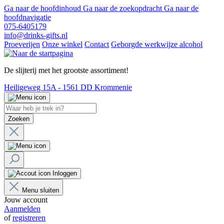
Ga naar de hoofdinhoud
Ga naar de zoekopdracht
Ga naar de
hoofdnavigatie
075-6405179
info@drinks-gifts.nl
Proeverijen
Onze winkel
Contact
Geborgde werkwijze alcohol
De slijterij met het grootste assortiment!
Heiligeweg 15A - 1561 DD Krommenie
Zoeken
Inloggen
Menu sluiten
Jouw account
Aanmelden
of
registreren