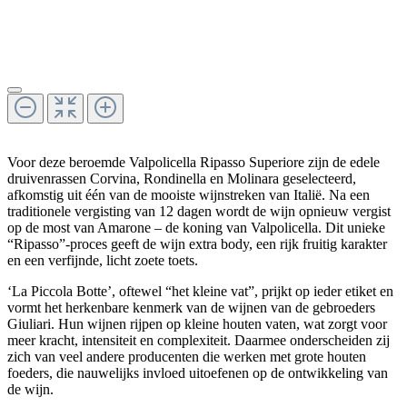
Voor deze beroemde Valpolicella Ripasso Superiore zijn de edele
druivenrassen Corvina, Rondinella en Molinara geselecteerd,
afkomstig uit één van de mooiste wijnstreken van Italië. Na een
traditionele vergisting van 12 dagen wordt de wijn opnieuw vergist
op de most van Amarone – de koning van Valpolicella. Dit unieke
“Ripasso”-proces geeft de wijn extra body, een rijk fruitig karakter
en een verfijnde, licht zoete toets.
‘La Piccola Botte’, oftewel “het kleine vat”, prijkt op ieder etiket en
vormt het herkenbare kenmerk van de wijnen van de gebroeders
Giuliari. Hun wijnen rijpen op kleine houten vaten, wat zorgt voor
meer kracht, intensiteit en complexiteit. Daarmee onderscheiden zij
zich van veel andere producenten die werken met grote houten
foeders, die nauwelijks invloed uitoefenen op de ontwikkeling van
de wijn.