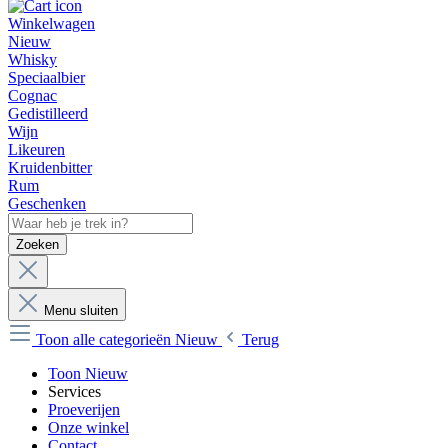
Winkelwagen
Nieuw
Whisky
Speciaalbier
Cognac
Gedistilleerd
Wijn
Likeuren
Kruidenbitter
Rum
Geschenken
Zoeken
Menu sluiten
Toon alle categorieën
Nieuw
Terug
Toon Nieuw
Services
Proeverijen
Onze winkel
Contact