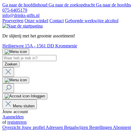
Ga naar de hoofdinhoud
Ga naar de zoekopdracht
Ga naar de hoofdn
075-6405179
info@drinks-gifts.nl
Proeverijen
Onze winkel
Contact
Geborgde werkwijze alcohol
De slijterij met het grootste assortiment!
Heiligeweg 15A - 1561 DD Krommenie
Zoeken
Inloggen
Menu sluiten
Jouw account
Aanmelden
of
registreren
Overzicht
Jouw profiel
Adressen
Betaalwijzen
Bestellingen
Abonnem