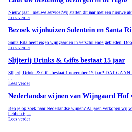
Nieuw jaar - nieuwe service!Wij starten dit jaar met een nieuwe ak
Lees verder
Bezoek wijnhuizen Salentein en Santa Ri
Santa Rita heeft eigen wijngaarden in verschillende gebieden. Doo
Lees verder
Slijterij Drinks & Gifts bestaat 15 jaar
Slijterij Drinks & Gifts bestaat 1 november 15 jaar!! DAT G
...
Lees verder
Nederlandse wijnen van Wijngaard Hof 
Ben je op zoek naar Nederlandse wijnen? Al jaren verkopen wij w
hebben 6, ...
Lees verder