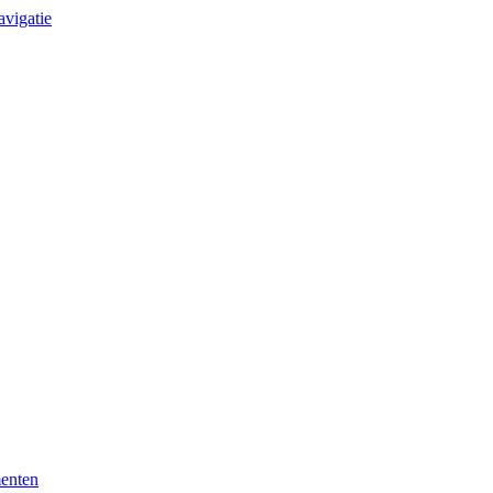
avigatie
enten