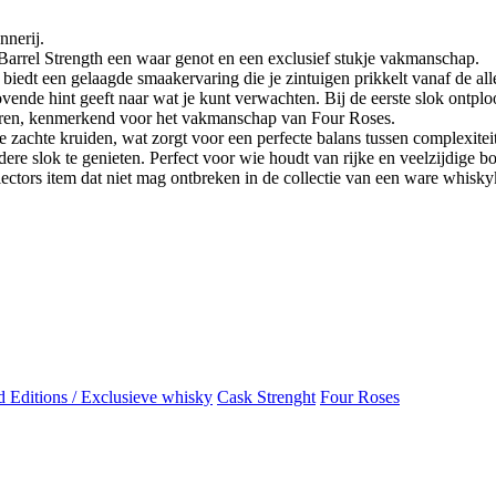
nerij.
Barrel Strength een waar genot en een exclusief stukje vakmanschap.
edt een gelaagde smaakervaring die je zintuigen prikkelt vanaf de aller
vende hint geeft naar wat je kunt verwachten. Bij de eerste slok ontplo
 voren, kenmerkend voor het vakmanschap van Four Roses.
chte kruiden, wat zorgt voor een perfecte balans tussen complexitei
iedere slok te genieten. Perfect voor wie houdt van rijke en veelzijdige
ectors item dat niet mag ontbreken in de collectie van een ware whisky
d Editions / Exclusieve whisky
Cask Strenght
Four Roses