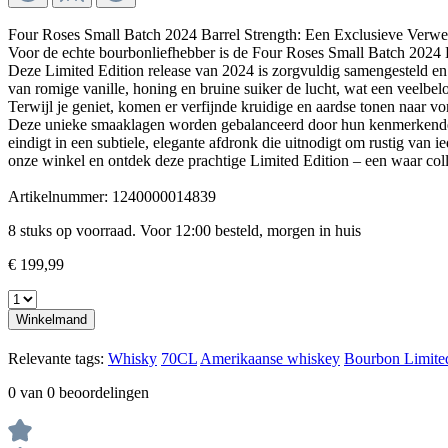
Four Roses Small Batch 2024 Barrel Strength: Een Exclusieve Verwen
Voor de echte bourbonliefhebber is de Four Roses Small Batch 2024 
Deze Limited Edition release van 2024 is zorgvuldig samengesteld en bi
van romige vanille, honing en bruine suiker de lucht, wat een veelbelo
Terwijl je geniet, komen er verfijnde kruidige en aardse tonen naar
Deze unieke smaaklagen worden gebalanceerd door hun kenmerkende za
eindigt in een subtiele, elegante afdronk die uitnodigt om rustig van 
onze winkel en ontdek deze prachtige Limited Edition – een waar coll
Artikelnummer:
1240000014839
8 stuks op voorraad. Voor 12:00 besteld, morgen in huis
€ 199,99
Winkelmand
Relevante tags:
Whisky
70CL
Amerikaanse whiskey
Bourbon
Limite
0 van 0 beoordelingen