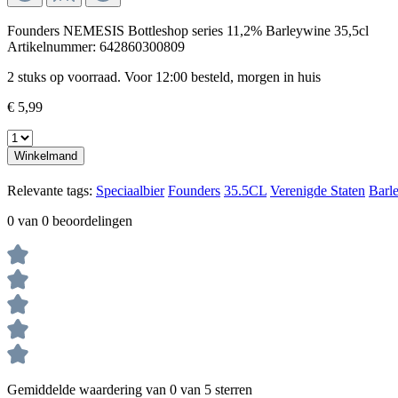
Founders NEMESIS Bottleshop series 11,2% Barleywine 35,5cl
Artikelnummer:
642860300809
2 stuks op voorraad. Voor 12:00 besteld, morgen in huis
€ 5,99
Winkelmand
Relevante tags:
Speciaalbier
Founders
35.5CL
Verenigde Staten
Barl
0 van 0 beoordelingen
Gemiddelde waardering van 0 van 5 sterren