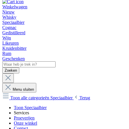
Winkelwagen
Nieuw
Whisky
Speciaalbier
Cognac
Gedistilleerd
Wijn
Likeuren
Kruidenbitter
Rum
Geschenken
Zoeken
Menu sluiten
Toon alle categorieën
Speciaalbier
Terug
Toon Speciaalbier
Services
Proeverijen
Onze winkel
Contact