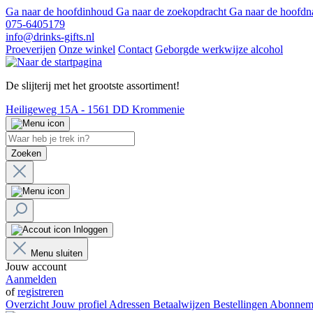
Ga naar de hoofdinhoud
Ga naar de zoekopdracht
Ga naar de hoofdn
075-6405179
info@drinks-gifts.nl
Proeverijen
Onze winkel
Contact
Geborgde werkwijze alcohol
De slijterij met het grootste assortiment!
Heiligeweg 15A - 1561 DD Krommenie
Zoeken
Inloggen
Menu sluiten
Jouw account
Aanmelden
of
registreren
Overzicht
Jouw profiel
Adressen
Betaalwijzen
Bestellingen
Abonnem