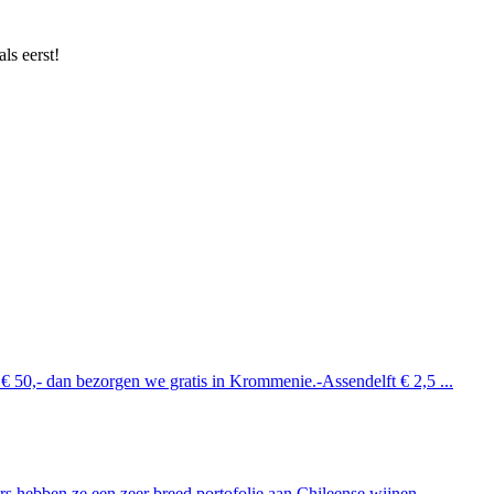
ls eerst!
 € 50,- dan bezorgen we gratis in Krommenie.-Assendelft € 2,5 ...
 hebben ze een zeer breed portofolie aan Chileense wijnen. ...