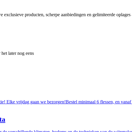
e exclusieve producten, scherpe aanbiedingen en gelimiteerde oplages a
 het later nog eens
tie! Elke vrijdag gaan we bezorgen!Bestel minimaal 6 flessen, en vanaf
ta
r de verschillende klimaten, bodems en de technieken van de wijnmakers