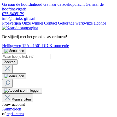
Ga naar de hoofdinhoud
Ga naar de zoekopdracht
Ga naar de
hoofdnavigatie
075-6405179
info@drinks-gifts.nl
Proeverijen
Onze winkel
Contact
Geborgde werkwijze alcohol
De slijterij met het grootste assortiment!
Heiligeweg 15A - 1561 DD Krommenie
Zoeken
Inloggen
Menu sluiten
Jouw account
Aanmelden
of
registreren