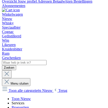
Overzicht
Jouw profiel
Adressen
Betaalwijzen
Bestellingen
Abonnementen
Winkelwagen
Nieuw
Whisky
Speciaalbier
Cognac
Gedistilleerd
Wijn
Likeuren
Kruidenbitter
Rum
Geschenken
Zoeken
Menu sluiten
Toon alle categorieën
Nieuw
Terug
Toon Nieuw
Services
Proeverijen