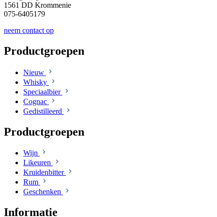
1561 DD Krommenie
075-6405179
neem contact op
Productgroepen
Nieuw
Whisky
Speciaalbier
Cognac
Gedistilleerd
Productgroepen
Wijn
Likeuren
Kruidenbitter
Rum
Geschenken
Informatie