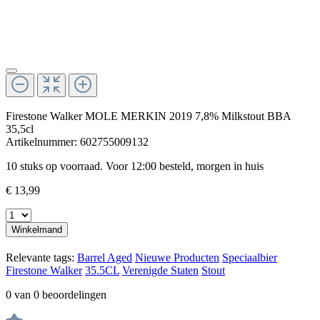
Firestone Walker MOLE MERKIN 2019 7,8% Milkstout BBA
35,5cl
Artikelnummer:
602755009132
10 stuks op voorraad. Voor 12:00 besteld, morgen in huis
€ 13,99
Winkelmand
Relevante tags:
Barrel Aged
Nieuwe Producten
Speciaalbier
Firestone Walker
35.5CL
Verenigde Staten
Stout
0 van 0 beoordelingen