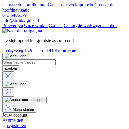
Ga naar de hoofdinhoud
Ga naar de zoekopdracht
Ga naar de
hoofdnavigatie
075-6405179
info@drinks-gifts.nl
Proeverijen
Onze winkel
Contact
Geborgde werkwijze alcohol
De slijterij met het grootste assortiment!
Heiligeweg 15A - 1561 DD Krommenie
Zoeken
Inloggen
Menu sluiten
Jouw account
Aanmelden
of
registreren