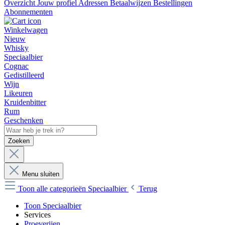
Overzicht
Jouw profiel
Adressen
Betaalwijzen
Bestellingen
Abonnementen
Winkelwagen
Nieuw
Whisky
Speciaalbier
Cognac
Gedistilleerd
Wijn
Likeuren
Kruidenbitter
Rum
Geschenken
Zoeken
Menu sluiten
Toon alle categorieën
Speciaalbier
Terug
Toon Speciaalbier
Services
Proeverijen