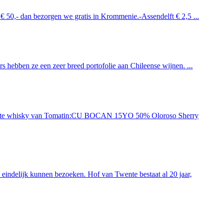
 € 50,- dan bezorgen we gratis in Krommenie.-Assendelft € 2,5 ...
 hebben ze een zeer breed portofolie aan Chileense wijnen. ...
ieuwste whisky van Tomatin:CU BOCAN 15YO 50% Oloroso Sherry
indelijk kunnen bezoeken. Hof van Twente bestaat al 20 jaar,