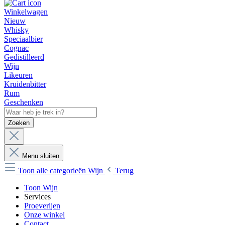
Winkelwagen
Nieuw
Whisky
Speciaalbier
Cognac
Gedistilleerd
Wijn
Likeuren
Kruidenbitter
Rum
Geschenken
Zoeken
Menu sluiten
Toon alle categorieën
Wijn
Terug
Toon Wijn
Services
Proeverijen
Onze winkel
Contact