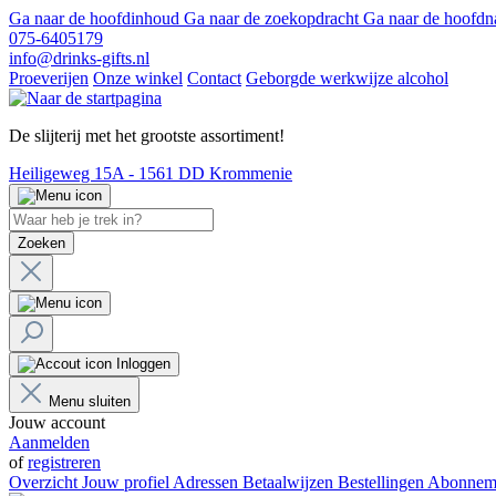
Ga naar de hoofdinhoud
Ga naar de zoekopdracht
Ga naar de hoofdn
075-6405179
info@drinks-gifts.nl
Proeverijen
Onze winkel
Contact
Geborgde werkwijze alcohol
De slijterij met het grootste assortiment!
Heiligeweg 15A - 1561 DD Krommenie
Zoeken
Inloggen
Menu sluiten
Jouw account
Aanmelden
of
registreren
Overzicht
Jouw profiel
Adressen
Betaalwijzen
Bestellingen
Abonnem