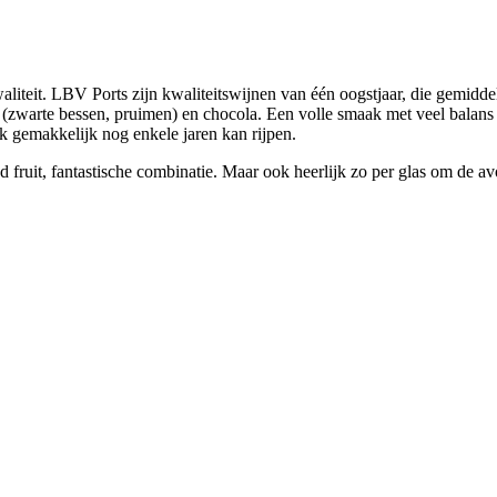
waliteit. LBV Ports zijn kwaliteitswijnen van één oogstjaar, die gemidde
uit (zwarte bessen, pruimen) en chocola. Een volle smaak met veel balan
ok gemakkelijk nog enkele jaren kan rijpen.
 fruit, fantastische combinatie. Maar ook heerlijk zo per glas om de avo