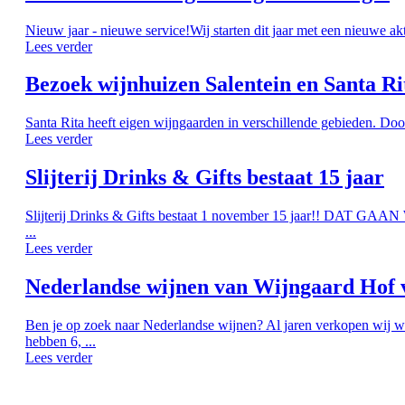
Nieuw jaar - nieuwe service!Wij starten dit jaar met een nieuwe ak
Lees verder
Bezoek wijnhuizen Salentein en Santa Ri
Santa Rita heeft eigen wijngaarden in verschillende gebieden. Doo
Lees verder
Slijterij Drinks & Gifts bestaat 15 jaar
Slijterij Drinks & Gifts bestaat 1 november 15 jaar!! DAT G
...
Lees verder
Nederlandse wijnen van Wijngaard Hof 
Ben je op zoek naar Nederlandse wijnen? Al jaren verkopen wij w
hebben 6, ...
Lees verder