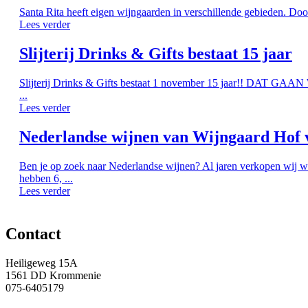
Santa Rita heeft eigen wijngaarden in verschillende gebieden. Doo
Lees verder
Slijterij Drinks & Gifts bestaat 15 jaar
Slijterij Drinks & Gifts bestaat 1 november 15 jaar!! DAT G
...
Lees verder
Nederlandse wijnen van Wijngaard Hof 
Ben je op zoek naar Nederlandse wijnen? Al jaren verkopen wij w
hebben 6, ...
Lees verder
Contact
Heiligeweg 15A
1561 DD Krommenie
075-6405179