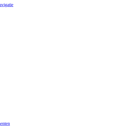
avigatie
enten