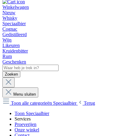
Winkelwagen
Nieuw
Whisky
Speciaalbier
Cognac
Gedistilleerd
Wijn
Likeuren
Kruidenbitter
Rum
Geschenken
Zoeken
Menu sluiten
Toon alle categorieën
Speciaalbier
Terug
Toon Speciaalbier
Services
Proeverijen
Onze winkel
Contact