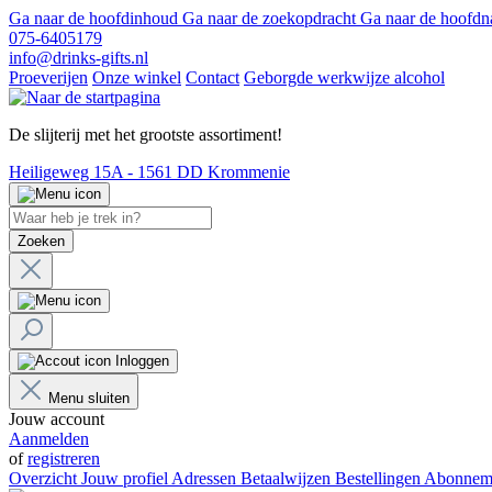
Ga naar de hoofdinhoud
Ga naar de zoekopdracht
Ga naar de hoofdn
075-6405179
info@drinks-gifts.nl
Proeverijen
Onze winkel
Contact
Geborgde werkwijze alcohol
De slijterij met het grootste assortiment!
Heiligeweg 15A - 1561 DD Krommenie
Zoeken
Inloggen
Menu sluiten
Jouw account
Aanmelden
of
registreren
Overzicht
Jouw profiel
Adressen
Betaalwijzen
Bestellingen
Abonnem