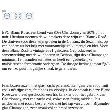
EPC Blanc Rosé, een blend van 80% Chardonnay en 20% pinot
noir. Hierdoor noemen de wijnmakers deze wijn een Blanc - Rosé.
De druiven voor deze wijn groeien in de Côteaux du Sézannais, op
een bodem uit het krijt met voornamelijk kalk, mergel en klei. Voor
deze Blanc Rosé is vintage 2021 gekozen. Geproduceerd in
samenwerking met de wijnboeren in Bethon, rijpt deze Champagne
minimaal 19 maanden sur lattes en heeft een gedeeltelijke
malolactische fermentatie ondergaan. De dosage bedraagt maar 5g/L
om een zo puur mogelijke smaak te garanderen.
Frambozen roze in het glas, zacht parelend. Een geur van rood fruit
zoals nét rijpe kers, framboos en viooltjes. In de smaak is deze Blanc
Rosé zeer breed geschoold, een fris karakter door het gebruik van
Chardonnay, met een zacht vol, volwassen fruitig midden. Iets
aardbeien met room, besprenkeld met het sap van citroen. Bijzonder
glas Champagne, zeer smaakvol en breed inzetbaar.