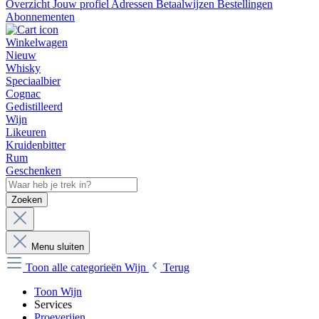
Overzicht
Jouw profiel
Adressen
Betaalwijzen
Bestellingen
Abonnementen
Winkelwagen
Nieuw
Whisky
Speciaalbier
Cognac
Gedistilleerd
Wijn
Likeuren
Kruidenbitter
Rum
Geschenken
Zoeken
Menu sluiten
Toon alle categorieën
Wijn
Terug
Toon Wijn
Services
Proeverijen