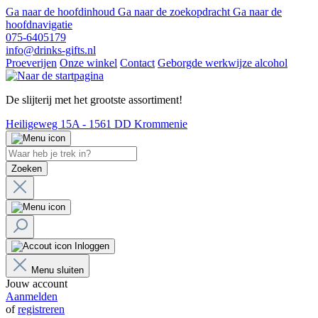
Ga naar de hoofdinhoud
Ga naar de zoekopdracht
Ga naar de
hoofdnavigatie
075-6405179
info@drinks-gifts.nl
Proeverijen
Onze winkel
Contact
Geborgde werkwijze alcohol
De slijterij met het grootste assortiment!
Heiligeweg 15A - 1561 DD Krommenie
Zoeken
Inloggen
Menu sluiten
Jouw account
Aanmelden
of
registreren