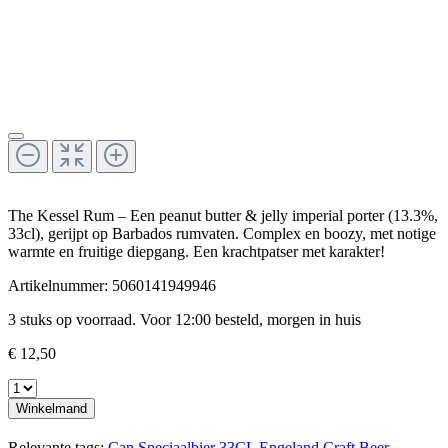
The Kessel Rum – Een peanut butter & jelly imperial porter (13.3%,
33cl), gerijpt op Barbados rumvaten. Complex en boozy, met notige
warmte en fruitige diepgang. Een krachtpatser met karakter!
Artikelnummer:
5060141949946
3 stuks op voorraad. Voor 12:00 besteld, morgen in huis
€ 12,50
Winkelmand
Relevante tags:
Can
Speciaalbier
33CL
Engeland
Craft Beer