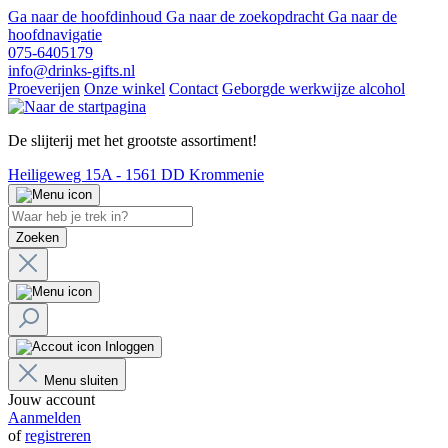
Ga naar de hoofdinhoud
Ga naar de zoekopdracht
Ga naar de
hoofdnavigatie
075-6405179
info@drinks-gifts.nl
Proeverijen
Onze winkel
Contact
Geborgde werkwijze alcohol
De slijterij met het grootste assortiment!
Heiligeweg 15A - 1561 DD Krommenie
Zoeken
Inloggen
Menu sluiten
Jouw account
Aanmelden
of
registreren