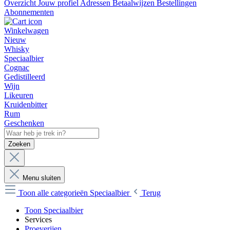
Overzicht
Jouw profiel
Adressen
Betaalwijzen
Bestellingen
Abonnementen
Winkelwagen
Nieuw
Whisky
Speciaalbier
Cognac
Gedistilleerd
Wijn
Likeuren
Kruidenbitter
Rum
Geschenken
Zoeken
Menu sluiten
Toon alle categorieën
Speciaalbier
Terug
Toon Speciaalbier
Services
Proeverijen