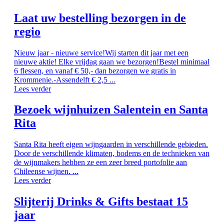
Laat uw bestelling bezorgen in de
regio
Nieuw jaar - nieuwe service!Wij starten dit jaar met een
nieuwe aktie! Elke vrijdag gaan we bezorgen!Bestel minimaal
6 flessen, en vanaf € 50,- dan bezorgen we gratis in
Krommenie.-Assendelft € 2,5 ...
Lees verder
Bezoek wijnhuizen Salentein en Santa
Rita
Santa Rita heeft eigen wijngaarden in verschillende gebieden.
Door de verschillende klimaten, bodems en de technieken van
de wijnmakers hebben ze een zeer breed portofolie aan
Chileense wijnen. ...
Lees verder
Slijterij Drinks & Gifts bestaat 15
jaar