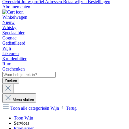
Overzicht
Jouw profiel
Adressen
Betaalwijzen
Bestellingen
Abonnementen
Winkelwagen
Nieuw
Whisky
Speciaalbier
Cognac
Gedistilleerd
Wijn
Likeuren
Kruidenbitter
Rum
Geschenken
Zoeken
Menu sluiten
Toon alle categorieën
Wijn
Terug
Toon Wijn
Services
Proeverijen