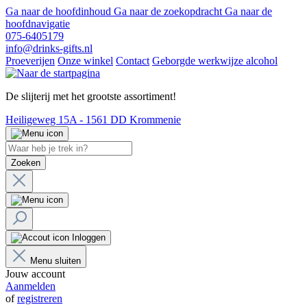
Ga naar de hoofdinhoud
Ga naar de zoekopdracht
Ga naar de
hoofdnavigatie
075-6405179
info@drinks-gifts.nl
Proeverijen
Onze winkel
Contact
Geborgde werkwijze alcohol
De slijterij met het grootste assortiment!
Heiligeweg 15A - 1561 DD Krommenie
Zoeken
Inloggen
Menu sluiten
Jouw account
Aanmelden
of
registreren