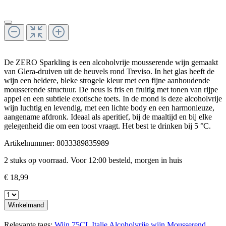
De ZERO Sparkling is een alcoholvrije mousserende wijn gemaakt
van Glera-druiven uit de heuvels rond Treviso. In het glas heeft de
wijn een heldere, bleke strogele kleur met een fijne aanhoudende
mousserende structuur. De neus is fris en fruitig met tonen van rijpe
appel en een subtiele exotische toets. In de mond is deze alcoholvrije
wijn luchtig en levendig, met een lichte body en een harmonieuze,
aangename afdronk. Ideaal als aperitief, bij de maaltijd en bij elke
gelegenheid die om een toost vraagt. Het best te drinken bij 5 °C.
Artikelnummer:
8033389835989
2 stuks op voorraad. Voor 12:00 besteld, morgen in huis
€ 18,99
Winkelmand
Relevante tags:
Wijn
75CL
Italie
Alcoholvrije wijn
Mousserend