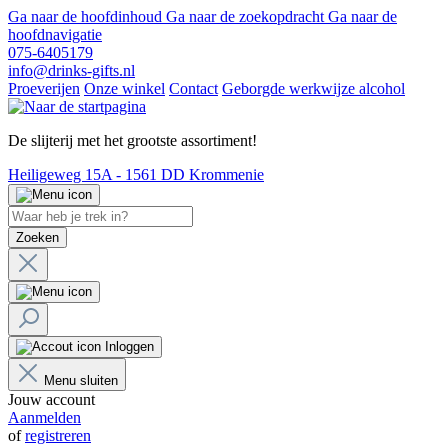
Ga naar de hoofdinhoud
Ga naar de zoekopdracht
Ga naar de
hoofdnavigatie
075-6405179
info@drinks-gifts.nl
Proeverijen
Onze winkel
Contact
Geborgde werkwijze alcohol
De slijterij met het grootste assortiment!
Heiligeweg 15A - 1561 DD Krommenie
Zoeken
Inloggen
Menu sluiten
Jouw account
Aanmelden
of
registreren