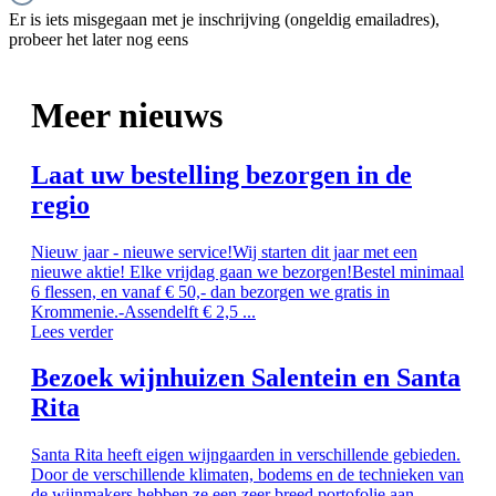
Er is iets misgegaan met je inschrijving (ongeldig emailadres),
probeer het later nog eens
Meer nieuws
Laat uw bestelling bezorgen in de
regio
Nieuw jaar - nieuwe service!Wij starten dit jaar met een
nieuwe aktie! Elke vrijdag gaan we bezorgen!Bestel minimaal
6 flessen, en vanaf € 50,- dan bezorgen we gratis in
Krommenie.-Assendelft € 2,5 ...
Lees verder
Bezoek wijnhuizen Salentein en Santa
Rita
Santa Rita heeft eigen wijngaarden in verschillende gebieden.
Door de verschillende klimaten, bodems en de technieken van
de wijnmakers hebben ze een zeer breed portofolie aan