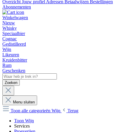
Overzicht
Jouw profiel
Adressen
Betaalwijzen
Bestellingen
Abonnementen
Winkelwagen
Nieuw
Whisky
Speciaalbier
Cognac
Gedistilleerd
Wijn
Likeuren
Kruidenbitter
Rum
Geschenken
Zoeken
Menu sluiten
Toon alle categorieën
Wijn
Terug
Toon Wijn
Services
Proeverijen