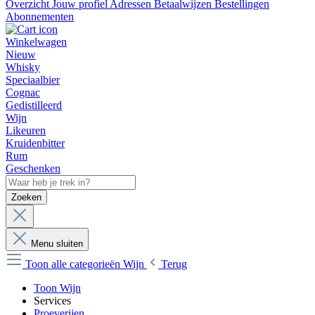
Overzicht
Jouw profiel
Adressen
Betaalwijzen
Bestellingen
Abonnementen
Winkelwagen
Nieuw
Whisky
Speciaalbier
Cognac
Gedistilleerd
Wijn
Likeuren
Kruidenbitter
Rum
Geschenken
Zoeken
Menu sluiten
Toon alle categorieën
Wijn
Terug
Toon Wijn
Services
Proeverijen