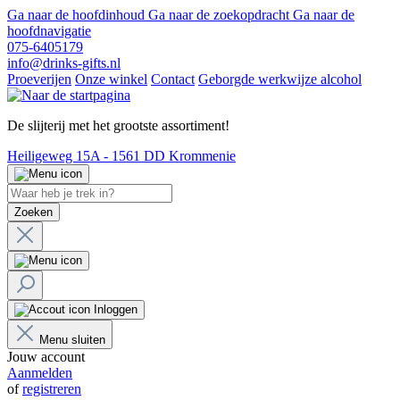
Ga naar de hoofdinhoud
Ga naar de zoekopdracht
Ga naar de
hoofdnavigatie
075-6405179
info@drinks-gifts.nl
Proeverijen
Onze winkel
Contact
Geborgde werkwijze alcohol
De slijterij met het grootste assortiment!
Heiligeweg 15A - 1561 DD Krommenie
Zoeken
Inloggen
Menu sluiten
Jouw account
Aanmelden
of
registreren