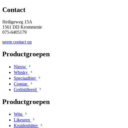
Contact
Heiligeweg 15A
1561 DD Krommenie
075-6405179
neem contact op
Productgroepen
Nieuw
Whisky
Speciaalbier
Cognac
Gedistilleerd
Productgroepen
Wijn
Likeuren
Kruidenbitter