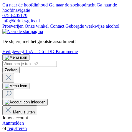
Ga naar de hoofdinhoud
Ga naar de zoekopdracht
Ga naar de
hoofdnavigatie
075-6405179
info@drinks-gifts.nl
Proeverijen
Onze winkel
Contact
Geborgde werkwijze alcohol
De slijterij met het grootste assortiment!
Heiligeweg 15A - 1561 DD Krommenie
Zoeken
Inloggen
Menu sluiten
Jouw account
Aanmelden
of
registreren