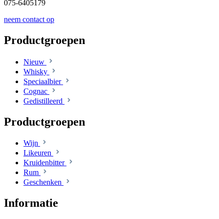
075-6405179
neem contact op
Productgroepen
Nieuw
Whisky
Speciaalbier
Cognac
Gedistilleerd
Productgroepen
Wijn
Likeuren
Kruidenbitter
Rum
Geschenken
Informatie