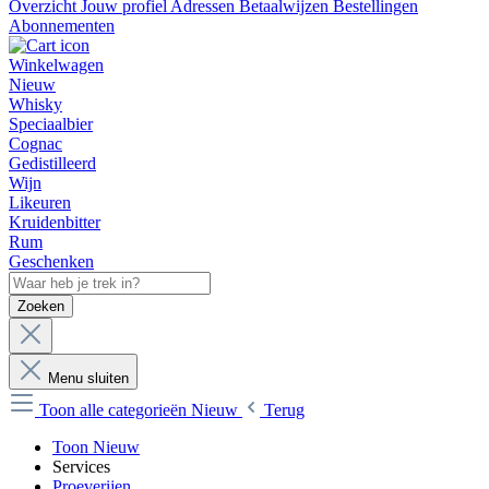
Overzicht
Jouw profiel
Adressen
Betaalwijzen
Bestellingen
Abonnementen
Winkelwagen
Nieuw
Whisky
Speciaalbier
Cognac
Gedistilleerd
Wijn
Likeuren
Kruidenbitter
Rum
Geschenken
Zoeken
Menu sluiten
Toon alle categorieën
Nieuw
Terug
Toon Nieuw
Services
Proeverijen