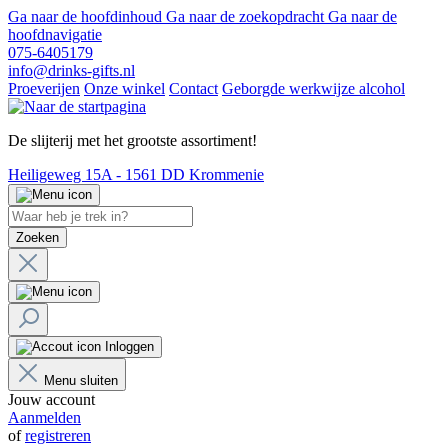
Ga naar de hoofdinhoud
Ga naar de zoekopdracht
Ga naar de
hoofdnavigatie
075-6405179
info@drinks-gifts.nl
Proeverijen
Onze winkel
Contact
Geborgde werkwijze alcohol
De slijterij met het grootste assortiment!
Heiligeweg 15A - 1561 DD Krommenie
Zoeken
Inloggen
Menu sluiten
Jouw account
Aanmelden
of
registreren