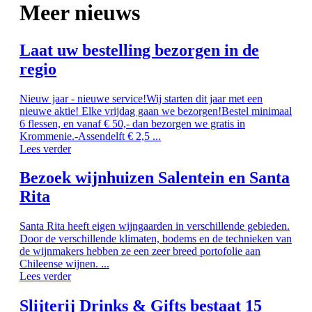
Meer nieuws
Laat uw bestelling bezorgen in de
regio
Nieuw jaar - nieuwe service!Wij starten dit jaar met een
nieuwe aktie! Elke vrijdag gaan we bezorgen!Bestel minimaal
6 flessen, en vanaf € 50,- dan bezorgen we gratis in
Krommenie.-Assendelft € 2,5 ...
Lees verder
Bezoek wijnhuizen Salentein en Santa
Rita
Santa Rita heeft eigen wijngaarden in verschillende gebieden.
Door de verschillende klimaten, bodems en de technieken van
de wijnmakers hebben ze een zeer breed portofolie aan
Chileense wijnen. ...
Lees verder
Slijterij Drinks & Gifts bestaat 15