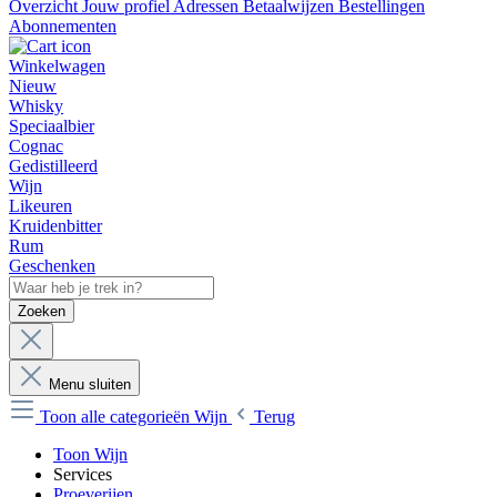
Overzicht
Jouw profiel
Adressen
Betaalwijzen
Bestellingen
Abonnementen
Winkelwagen
Nieuw
Whisky
Speciaalbier
Cognac
Gedistilleerd
Wijn
Likeuren
Kruidenbitter
Rum
Geschenken
Zoeken
Menu sluiten
Toon alle categorieën
Wijn
Terug
Toon Wijn
Services
Proeverijen