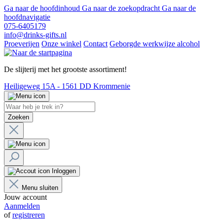
Ga naar de hoofdinhoud
Ga naar de zoekopdracht
Ga naar de
hoofdnavigatie
075-6405179
info@drinks-gifts.nl
Proeverijen
Onze winkel
Contact
Geborgde werkwijze alcohol
De slijterij met het grootste assortiment!
Heiligeweg 15A - 1561 DD Krommenie
Zoeken
Inloggen
Menu sluiten
Jouw account
Aanmelden
of
registreren