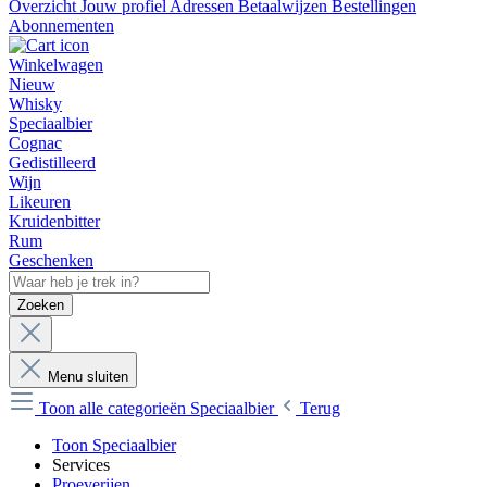
Overzicht
Jouw profiel
Adressen
Betaalwijzen
Bestellingen
Abonnementen
Winkelwagen
Nieuw
Whisky
Speciaalbier
Cognac
Gedistilleerd
Wijn
Likeuren
Kruidenbitter
Rum
Geschenken
Zoeken
Menu sluiten
Toon alle categorieën
Speciaalbier
Terug
Toon Speciaalbier
Services
Proeverijen