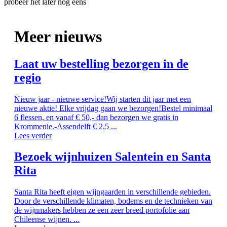
probeer het later nog eens
Meer nieuws
Laat uw bestelling bezorgen in de
regio
Nieuw jaar - nieuwe service!Wij starten dit jaar met een
nieuwe aktie! Elke vrijdag gaan we bezorgen!Bestel minimaal
6 flessen, en vanaf € 50,- dan bezorgen we gratis in
Krommenie.-Assendelft € 2,5 ...
Lees verder
Bezoek wijnhuizen Salentein en Santa
Rita
Santa Rita heeft eigen wijngaarden in verschillende gebieden.
Door de verschillende klimaten, bodems en de technieken van
de wijnmakers hebben ze een zeer breed portofolie aan
Chileense wijnen. ...