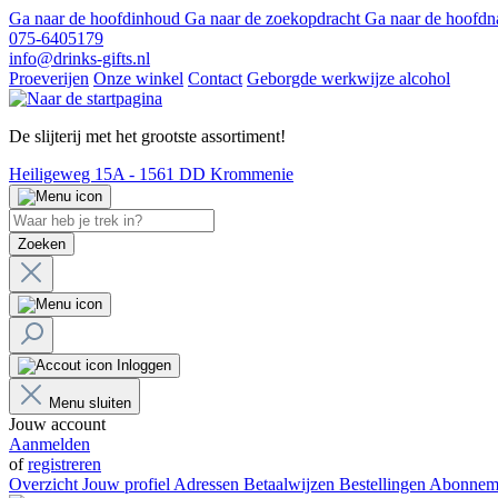
Ga naar de hoofdinhoud
Ga naar de zoekopdracht
Ga naar de hoofdn
075-6405179
info@drinks-gifts.nl
Proeverijen
Onze winkel
Contact
Geborgde werkwijze alcohol
De slijterij met het grootste assortiment!
Heiligeweg 15A - 1561 DD Krommenie
Zoeken
Inloggen
Menu sluiten
Jouw account
Aanmelden
of
registreren
Overzicht
Jouw profiel
Adressen
Betaalwijzen
Bestellingen
Abonnem