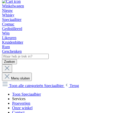
Winkelwagen
Nieuw
Whisky
Speciaalbier
Cognac
Gedistilleerd
Wijn
Likeuren
Kruidenbitter
Rum
Geschenken
Zoeken
Menu sluiten
Toon alle categorieën
Speciaalbier
Terug
Toon Speciaalbier
Services
Proeverijen
Onze winkel
Contact