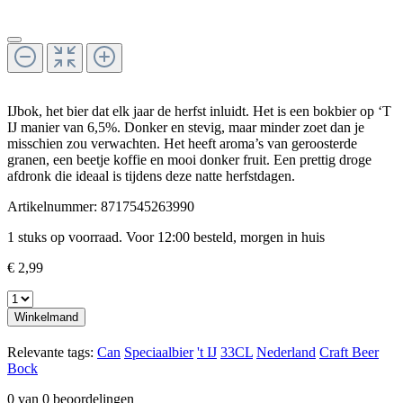
IJbok, het bier dat elk jaar de herfst inluidt. Het is een bokbier op ‘T
IJ manier van 6,5%. Donker en stevig, maar minder zoet dan je
misschien zou verwachten. Het heeft aroma’s van geroosterde
granen, een beetje koffie en mooi donker fruit. Een prettig droge
afdronk die ideaal is tijdens deze natte herfstdagen.
Artikelnummer:
8717545263990
1 stuks op voorraad. Voor 12:00 besteld, morgen in huis
€ 2,99
Winkelmand
Relevante tags:
Can
Speciaalbier
't IJ
33CL
Nederland
Craft Beer
Bock
0 van 0 beoordelingen