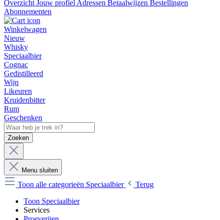
Overzicht
Jouw profiel
Adressen
Betaalwijzen
Bestellingen
Abonnementen
Winkelwagen
Nieuw
Whisky
Speciaalbier
Cognac
Gedistilleerd
Wijn
Likeuren
Kruidenbitter
Rum
Geschenken
Zoeken
Menu sluiten
Toon alle categorieën
Speciaalbier
Terug
Toon Speciaalbier
Services
Proeverijen