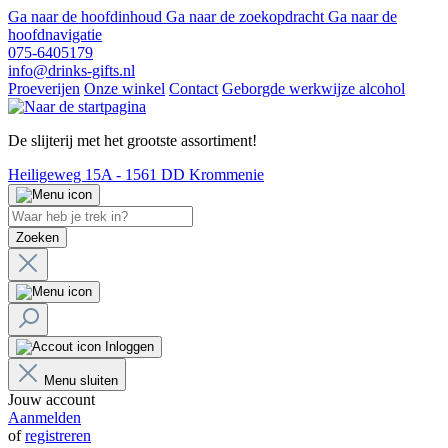
Ga naar de hoofdinhoud
Ga naar de zoekopdracht
Ga naar de
hoofdnavigatie
075-6405179
info@drinks-gifts.nl
Proeverijen
Onze winkel
Contact
Geborgde werkwijze alcohol
De slijterij met het grootste assortiment!
Heiligeweg 15A - 1561 DD Krommenie
Zoeken
Inloggen
Menu sluiten
Jouw account
Aanmelden
of
registreren