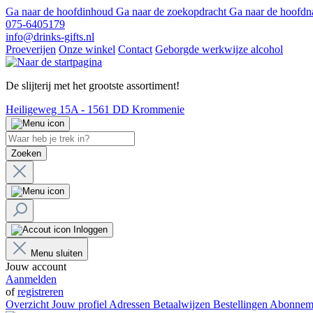
Ga naar de hoofdinhoud
Ga naar de zoekopdracht
Ga naar de hoofdn
075-6405179
info@drinks-gifts.nl
Proeverijen
Onze winkel
Contact
Geborgde werkwijze alcohol
De slijterij met het grootste assortiment!
Heiligeweg 15A - 1561 DD Krommenie
Zoeken
Inloggen
Menu sluiten
Jouw account
Aanmelden
of
registreren
Overzicht
Jouw profiel
Adressen
Betaalwijzen
Bestellingen
Abonnem