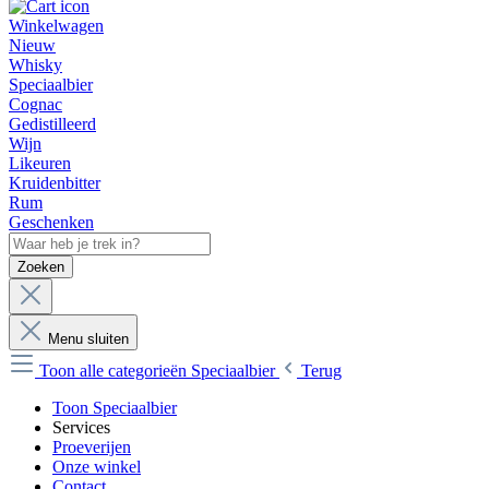
Winkelwagen
Nieuw
Whisky
Speciaalbier
Cognac
Gedistilleerd
Wijn
Likeuren
Kruidenbitter
Rum
Geschenken
Zoeken
Menu sluiten
Toon alle categorieën
Speciaalbier
Terug
Toon Speciaalbier
Services
Proeverijen
Onze winkel
Contact