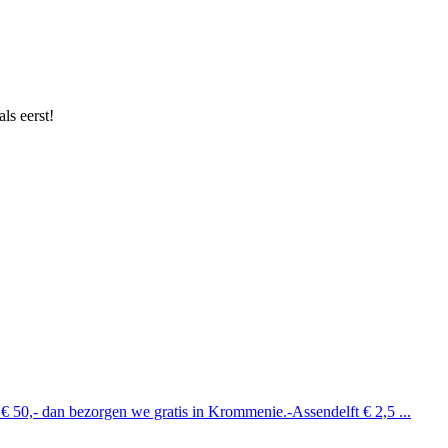
ls eerst!
 € 50,- dan bezorgen we gratis in Krommenie.-Assendelft € 2,5 ...