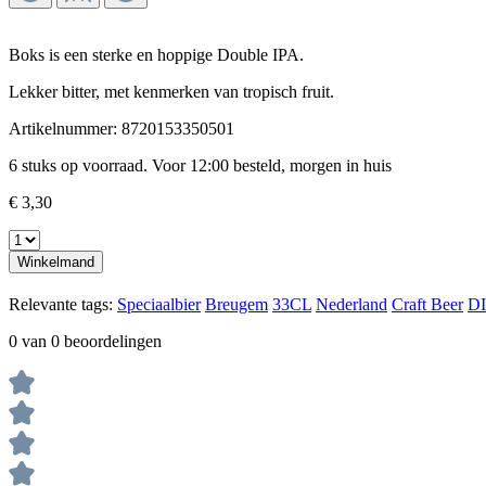
Boks is een sterke en hoppige Double IPA.
Lekker bitter, met kenmerken van tropisch fruit.
Artikelnummer:
8720153350501
6 stuks op voorraad. Voor 12:00 besteld, morgen in huis
€ 3,30
Winkelmand
Relevante tags:
Speciaalbier
Breugem
33CL
Nederland
Craft Beer
D
0 van 0 beoordelingen