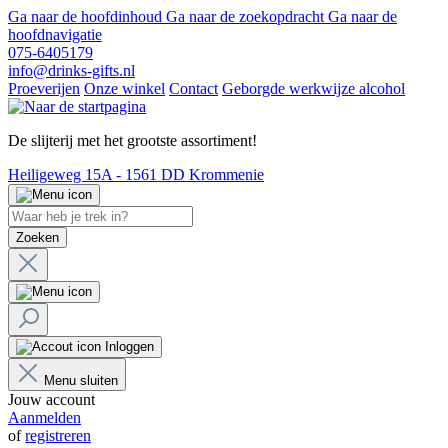
Ga naar de hoofdinhoud
Ga naar de zoekopdracht
Ga naar de
hoofdnavigatie
075-6405179
info@drinks-gifts.nl
Proeverijen
Onze winkel
Contact
Geborgde werkwijze alcohol
De slijterij met het grootste assortiment!
Heiligeweg 15A - 1561 DD Krommenie
Zoeken
Inloggen
Menu sluiten
Jouw account
Aanmelden
of
registreren