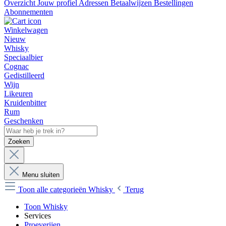
Overzicht
Jouw profiel
Adressen
Betaalwijzen
Bestellingen
Abonnementen
Winkelwagen
Nieuw
Whisky
Speciaalbier
Cognac
Gedistilleerd
Wijn
Likeuren
Kruidenbitter
Rum
Geschenken
Zoeken
Menu sluiten
Toon alle categorieën
Whisky
Terug
Toon Whisky
Services
Proeverijen