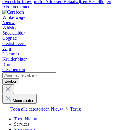
Overzicht
Jouw profiel
Adressen
Betaalwijzen
Bestellingen
Abonnementen
Winkelwagen
Nieuw
Whisky
Speciaalbier
Cognac
Gedistilleerd
Wijn
Likeuren
Kruidenbitter
Rum
Geschenken
Zoeken
Menu sluiten
Toon alle categorieën
Nieuw
Terug
Toon Nieuw
Services
Proeverijen