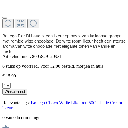
Bottega Fior Di Latte is een likeur op basis van Italiaanse grappa
met romige witte chocolade. De witte room likeur heeft een intense
aroma van witte chocolade met elegante tonen van vanille en
melk.
Artikelnummer:
8005829120931
6 stuks op voorraad. Voor 12:00 besteld, morgen in huis
€ 15,99
Winkelmand
Relevante tags:
Bottega
Choco White
Likeuren
50CL
Italie
Cream
likeur
0 van 0 beoordelingen