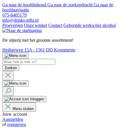
Ga naar de hoofdinhoud
Ga naar de zoekopdracht
Ga naar de
hoofdnavigatie
075-6405179
info@drinks-gifts.nl
Proeverijen
Onze winkel
Contact
Geborgde werkwijze alcohol
De slijterij met het grootste assortiment!
Heiligeweg 15A - 1561 DD Krommenie
Zoeken
Inloggen
Menu sluiten
Jouw account
Aanmelden
of
registreren