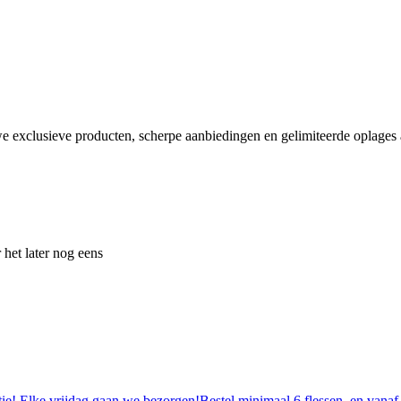
e exclusieve producten, scherpe aanbiedingen en gelimiteerde oplages a
 het later nog eens
tie! Elke vrijdag gaan we bezorgen!Bestel minimaal 6 flessen, en vanaf