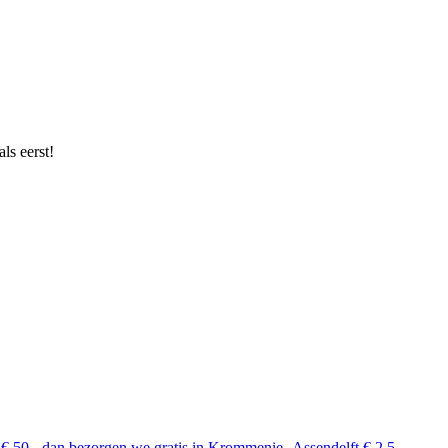
ls eerst!
 € 50,- dan bezorgen we gratis in Krommenie.-Assendelft € 2,5 ...