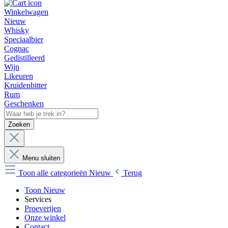
Winkelwagen
Nieuw
Whisky
Speciaalbier
Cognac
Gedistilleerd
Wijn
Likeuren
Kruidenbitter
Rum
Geschenken
Zoeken
Menu sluiten
Toon alle categorieën
Nieuw
Terug
Toon Nieuw
Services
Proeverijen
Onze winkel
Contact