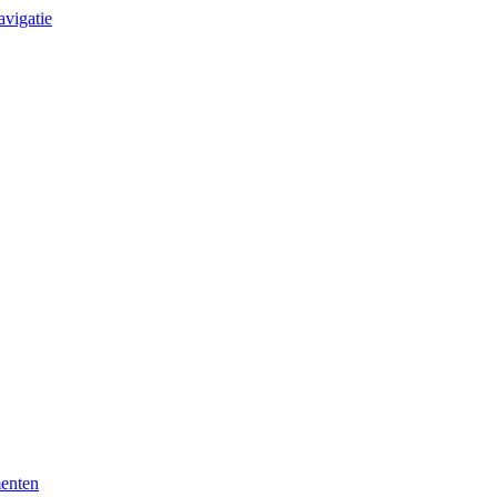
avigatie
enten