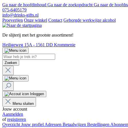
Ga naar de hoofdinhoud
Ga naar de zoekopdracht
Ga naar de hoofdn
075-6405179
info@drinks-gifts.nl
Proeverijen
Onze winkel
Contact
Geborgde werkwijze alcohol
De slijterij met het grootste assortiment!
Heiligeweg 15A - 1561 DD Krommenie
Zoeken
Inloggen
Menu sluiten
Jouw account
Aanmelden
of
registreren
Overzicht
Jouw profiel
Adressen
Betaalwijzen
Bestellingen
Abonnem