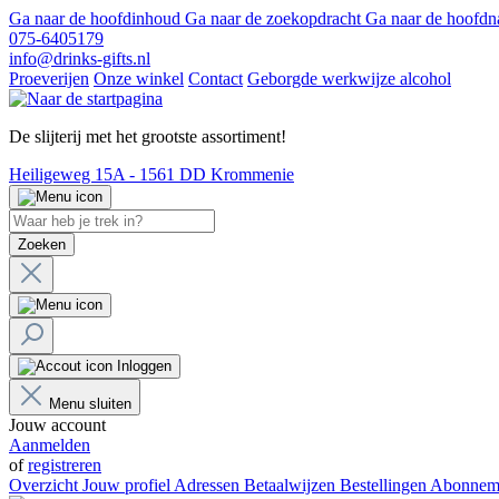
Ga naar de hoofdinhoud
Ga naar de zoekopdracht
Ga naar de hoofdn
075-6405179
info@drinks-gifts.nl
Proeverijen
Onze winkel
Contact
Geborgde werkwijze alcohol
De slijterij met het grootste assortiment!
Heiligeweg 15A - 1561 DD Krommenie
Zoeken
Inloggen
Menu sluiten
Jouw account
Aanmelden
of
registreren
Overzicht
Jouw profiel
Adressen
Betaalwijzen
Bestellingen
Abonnem