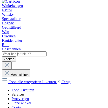
Winkelwagen
Nieuw
Whisky
Speciaalbier
Cognac
Gedistilleerd
Wijn
Likeuren
Kruidenbitter
Rum
Geschenken
Zoeken
Menu sluiten
Toon alle categorieën
Likeuren
Terug
Toon Likeuren
Services
Proeverijen
Onze winkel
Contact