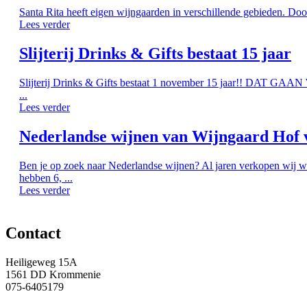
Santa Rita heeft eigen wijngaarden in verschillende gebieden. Doo
Lees verder
Slijterij Drinks & Gifts bestaat 15 jaar
Slijterij Drinks & Gifts bestaat 1 november 15 jaar!! DAT G
...
Lees verder
Nederlandse wijnen van Wijngaard Hof 
Ben je op zoek naar Nederlandse wijnen? Al jaren verkopen wij w
hebben 6, ...
Lees verder
Contact
Heiligeweg 15A
1561 DD Krommenie
075-6405179