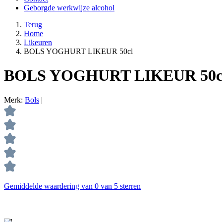
Geborgde werkwijze alcohol
Terug
Home
Likeuren
BOLS YOGHURT LIKEUR 50cl
BOLS YOGHURT LIKEUR 50c
Merk:
Bols
|
Gemiddelde waardering van 0 van 5 sterren