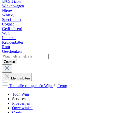
Winkelwagen
Nieuw
Whisky
Speciaalbier
Cognac
Gedistilleerd
Wijn
Likeuren
Kruidenbitter
Rum
Geschenken
Zoeken
Menu sluiten
Toon alle categorieën
Wijn
Terug
Toon Wijn
Services
Proeverijen
Onze winkel
Contact