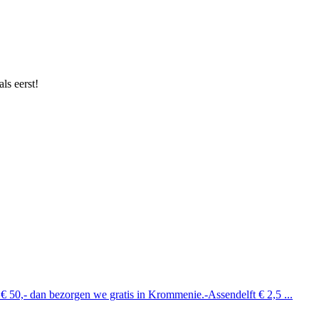
ls eerst!
 € 50,- dan bezorgen we gratis in Krommenie.-Assendelft € 2,5 ...