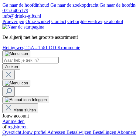
Ga naar de hoofdinhoud
Ga naar de zoekopdracht
Ga naar de hoofdn
075-6405179
info@drinks-gifts.nl
Proeverijen
Onze winkel
Contact
Geborgde werkwijze alcohol
De slijterij met het grootste assortiment!
Heiligeweg 15A - 1561 DD Krommenie
Zoeken
Inloggen
Menu sluiten
Jouw account
Aanmelden
of
registreren
Overzicht
Jouw profiel
Adressen
Betaalwijzen
Bestellingen
Abonnem