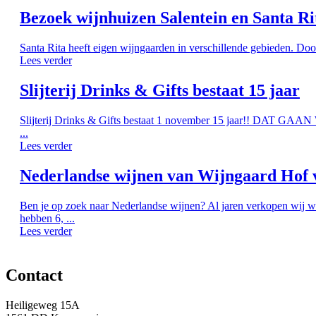
Bezoek wijnhuizen Salentein en Santa Ri
Santa Rita heeft eigen wijngaarden in verschillende gebieden. Doo
Lees verder
Slijterij Drinks & Gifts bestaat 15 jaar
Slijterij Drinks & Gifts bestaat 1 november 15 jaar!! DAT G
...
Lees verder
Nederlandse wijnen van Wijngaard Hof 
Ben je op zoek naar Nederlandse wijnen? Al jaren verkopen wij w
hebben 6, ...
Lees verder
Contact
Heiligeweg 15A