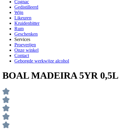
Cognac
Gedistilleerd
Wijn
Likeuren
Kruidenbitter
Rum
Geschenken
Services
Proeverijen
Onze winkel
Contact
Geborgde werkwijze alcohol
BOAL MADEIRA 5YR 0,5L