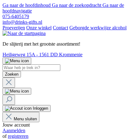
Ga naar de hoofdinhoud
Ga naar de zoekopdracht
Ga naar de
hoofdnavigatie
075-6405179
info@drinks-gifts.nl
Proeverijen
Onze winkel
Contact
Geborgde werkwijze alcohol
De slijterij met het grootste assortiment!
Heiligeweg 15A - 1561 DD Krommenie
Zoeken
Inloggen
Menu sluiten
Jouw account
Aanmelden
of
registreren