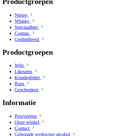
Productgroepen
Nieuw
Whisky
Speciaalbier
Cognac
Gedistilleerd
Productgroepen
Wijn
Likeuren
Kruidenbitter
Rum
Geschenken
Informatie
Proeverijen
Onze winkel
Contact
Geborgde werkwijze alcohol