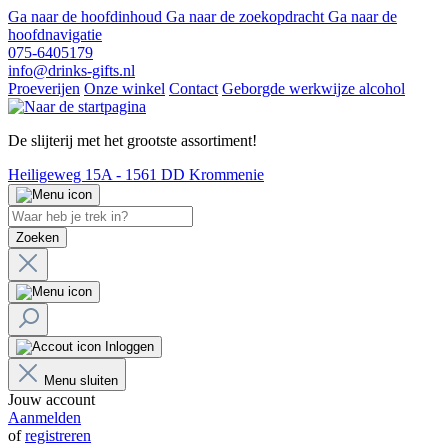
Ga naar de hoofdinhoud
Ga naar de zoekopdracht
Ga naar de
hoofdnavigatie
075-6405179
info@drinks-gifts.nl
Proeverijen
Onze winkel
Contact
Geborgde werkwijze alcohol
De slijterij met het grootste assortiment!
Heiligeweg 15A - 1561 DD Krommenie
Zoeken
Inloggen
Menu sluiten
Jouw account
Aanmelden
of
registreren