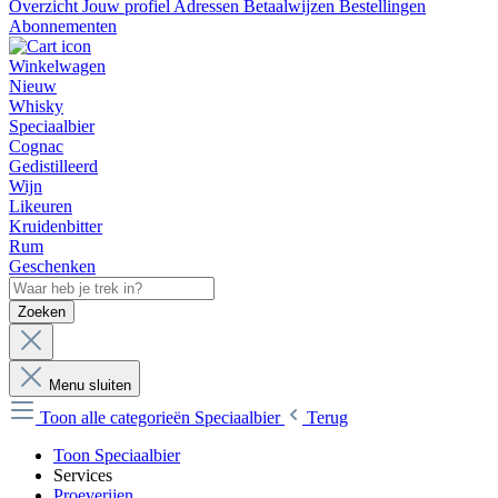
Overzicht
Jouw profiel
Adressen
Betaalwijzen
Bestellingen
Abonnementen
Winkelwagen
Nieuw
Whisky
Speciaalbier
Cognac
Gedistilleerd
Wijn
Likeuren
Kruidenbitter
Rum
Geschenken
Zoeken
Menu sluiten
Toon alle categorieën
Speciaalbier
Terug
Toon Speciaalbier
Services
Proeverijen